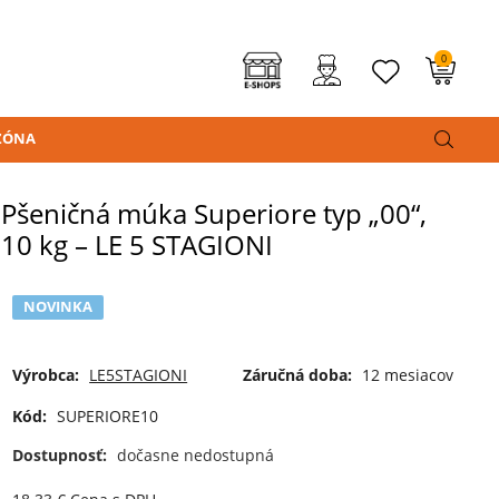
0
ZÓNA
Pšeničná múka Superiore typ „00“,
10 kg – LE 5 STAGIONI
NOVINKA
Výrobca:
LE5STAGIONI
Záručná doba:
12 mesiacov
Kód:
SUPERIORE10
Dostupnosť:
dočasne nedostupná