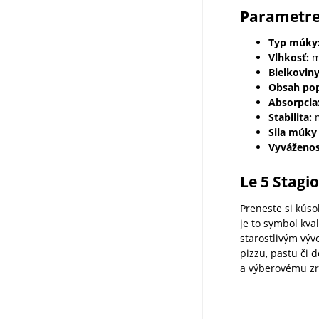
Parametr
Typ múky
Vlhkosť:
m
Bielkoviny
Obsah pop
Absorpcia
Stabilita:
m
Sila múky 
Vyváženo
Le 5 Stagi
Preneste si kúso
je to symbol kva
starostlivým výv
pizzu, pastu či d
a výberovému z