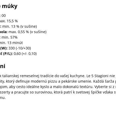
e múky
:
00
ax. 15,5 %
:
min. 13 % (v sušine)
ola:
max. 0,55 % (v sušine)
:
min. 57%
in. 13 minút
(
W
):
330 (-10/+30)
sť
(
P/L
):
0,60 (+/- 0,10)
oni
k talianskej remeselnej tradície do vašej kuchyne. Le 5 Stagioni nie
lity, ktorý definuje modernú pizzu a pekárske umenie. Každá šarža
ojom, aby cesto ideálne kyslo a malo dokonalú textúru. Vyberte si 
ezerty a pracujte so surovinou, ktorá patrí k svetovej špičke vďaka s
rnu.