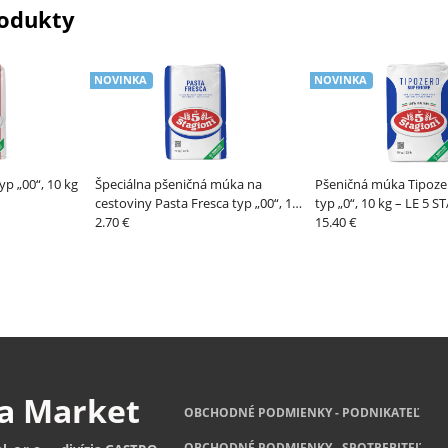
odukty
NOVINKA
NOVINKA
p „00“, 10 kg
Špeciálna pšeničná múka na
Pšeničná múka Tipoze
cestoviny Pasta Fresca typ „00“, 1
typ „0“, 10 kg – LE 5 
kg – LE 5 STAGIONI
2.70 €
15.40 €
za
Market
OBCHODNÉ PODMIENKY - PODNIKATEĽ
OBCHODNÉ
PODMIENKY - SPOTREBITEĽ