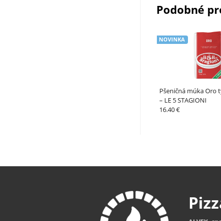
Podobné pr
NOVINKA
Pšeničná múka Oro ty
– LE 5 STAGIONI
16.40 €
Piz