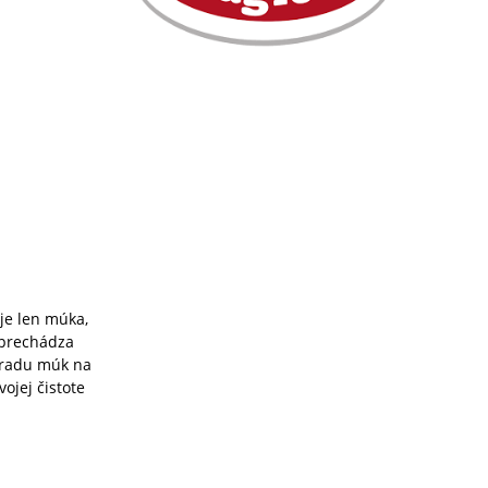
 je len múka,
 prechádza
z radu múk na
vojej čistote