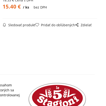
18.33
€
Cena s DPH
15.40
€
ks
bez DPH
Sledovať produkt
Pridať do obľúbených
Zdielať
obsahom
torých sa
kontrolovanej