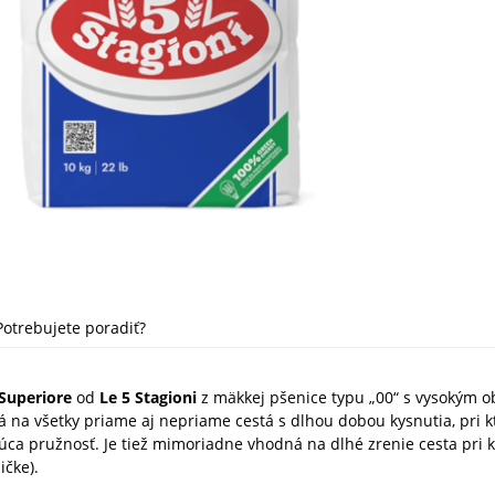
Potrebujete poradiť?
Superiore
od
Le 5 Stagioni
z mäkkej pšenice typu „00“ s vysokým 
á na všetky priame aj nepriame cestá s dlhou dobou kysnutia, pri k
úca pružnosť. Je tiež mimoriadne vhodná na dlhé zrenie cesta pri 
ičke).