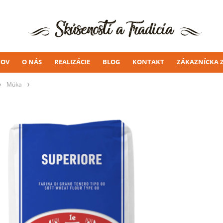
OV
O NÁS
REALIZÁCIE
BLOG
KONTAKT
ZÁKAZNÍCKA 
Múka