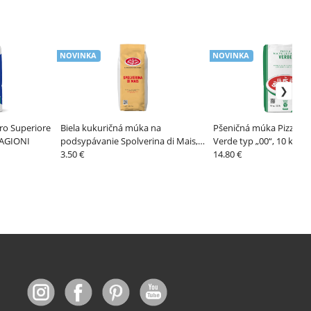
NOVINKA
NOVINKA
ro Superiore
Biela kukuričná múka na
Pšeničná múka Pizza N
STAGIONI
podsypávanie Spolverina di Mais, 1
Verde typ „00“, 10 kg – 
kg – LE 5 STAGIONI
3.50 €
STAGIONI
14.80 €