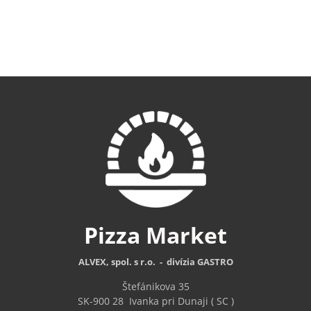
Pizza
Market
ALVEX, spol. s r.o. - divízia GASTRO
Štefánikova 35
SK-900 28
Ivanka pri Dunaji ( SC )