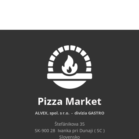
Pizza
Market
ALVEX, spol. s r.o. - divízia GASTRO
Štefánikova 35
SK-900 28
Ivanka pri Dunaji ( SC )
Slovensko