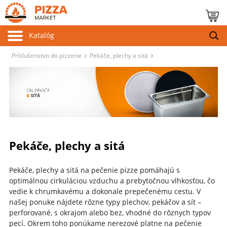
Katalóg
Príslušenstvo do pizzerie
Pekáče, plechy a sitá
Pekáče, plechy a sitá
Pekáče, plechy a sitá na pečenie pizze pomáhajú s
optimálnou cirkuláciou
vzduchu a prebytočnou vlhkosťou, čo
vedie k chrumkavému a dokonale prepečenému cestu.
V
našej ponuke nájdete rôzne typy plechov, pekáčov a sít –
perforované, s okrajom alebo bez, vhodné do rôznych typov
pecí.
Okrem toho ponúkame nerezové platne na pečenie