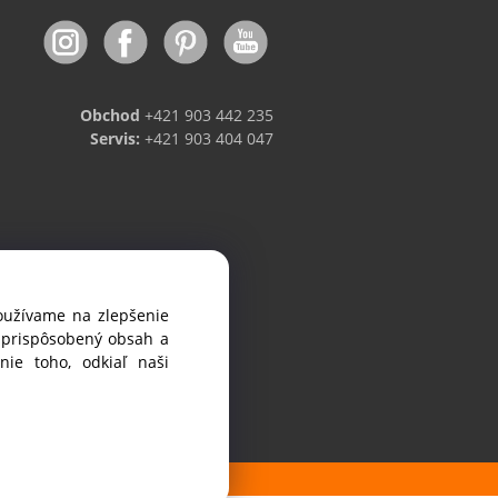
Obchod
+421 903 442 235
Servis:
+421 903 404 047
používame na zlepšenie
viniek.
i prispôsobený obsah a
ie toho, odkiaľ naši
 pri Dunaji