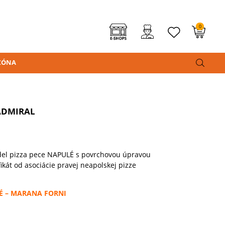
0
ZÓNA
ADMIRAL
odel pizza pece NAPULÉ s povrchovou úpravou
kát od asociácie pravej neapolskej pizze
ULÉ – MARANA FORNI