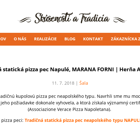
OV
O NÁS
REALIZÁCIE
BLOG
KONTAKT
ZÁKAZNÍCKA 
á statická pizza pec Napulé, MARANA FORNI
|
Herňa 
11. 7. 2018 |
Šala
tradičnú kupolovú pizza pec neapolského typu. Navrhli sme mu m
jeho požiadavke dokonale vyhovela, a ktorá získala významný certifi
(Associazione Verace Pizza Napoletana).
 pizza peci:
Tradičná statická pizza pec neapolského typu NAP