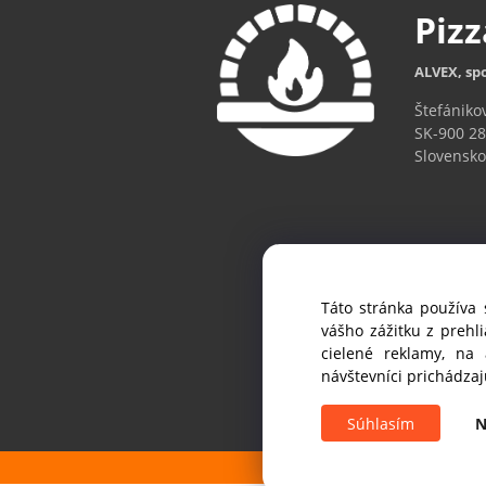
Piz
ALVEX, spo
Štefániko
SK-900 28
Slovensko
Táto stránka používa 
Ak chc
vášho zážitku z prehl
cielené reklamy, na
návštevníci prichádza
Súhlasím
N
Copyright 