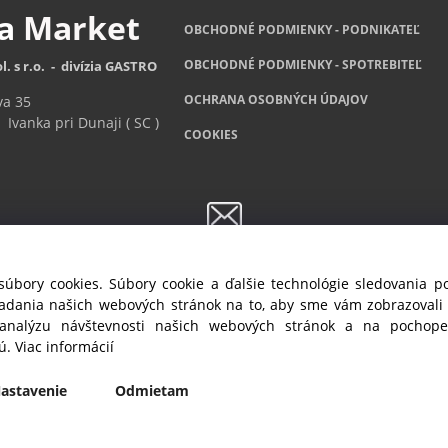
za
Market
OBCHODNÉ PODMIENKY - PODNIKATEĽ
OBCHODNÉ
PODMIENKY - SPOTREBITEĽ
l. s r.o. - divízia GASTRO
OCHRANA OSOBNÝCH ÚDAJOV
va 35
Ivanka pri Dunaji ( SC )
COOKIES
Newsletter
súbory cookies. Súbory cookie a ďalšie technológie sledovania 
ete byť informovaný o akciách a novinkách, prihláste sa na odber no
iadania našich webových stránok na to, aby sme vám zobrazoval
 analýzu návštevnosti našich webových stránok a na pochopen
Prihlásiť sa
/
Odhlásiť sa
jú.
Viac informácií
astavenie
Odmietam
© 2019 ALVEX, spol.s r.o., All rights reserved | Štefánikova 35, SK-900 28 Ivanka