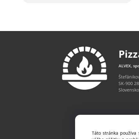
Piz
ALVEX, spo
Štefániko
SK-900 28
Slovensko
Táto stránka používa 
Ak chc