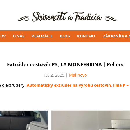
OV
O NÁS
REALIZÁCIE
BLOG
KONTAKT
ZÁKAZNÍCKA 
Extrúder cestovín P3, LA MONFERRINA | Pellers
19. 2. 2025 |
Malinovo
e o extrúdery:
Automatický extrúder na výrobu cestovín, línia P