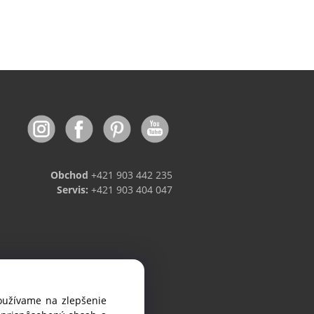
Obchod
+421 903 442 235
Servis:
+421 903 404 047
používame na zlepšenie
viniek.