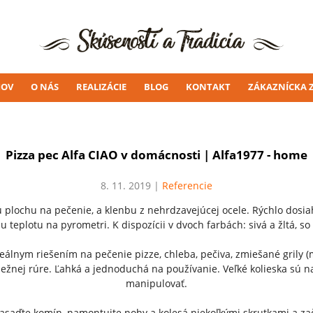
OV
O NÁS
REALIZÁCIE
BLOG
KONTAKT
ZÁKAZNÍCKA 
Pizza pec Alfa CIAO v domácnosti | Alfa1977 - home
8. 11. 2019 |
Referencie
 plochu na pečenie, a klenbu z nehrdzavejúcej ocele.
Rýchlo dosi
nu teplotu na pyrometri.
K dispozícii v dvoch farbách: sivá a žltá, s
eálnym riešením na pečenie pizze, chleba, pečiva, zmiešané grily (
bežnej rúre
.
Ľahká a jednoduchá na používanie. Veľké kolieska sú n
manipulovať.
saďte komín, namontujte nohy a kolesá niekoľkými skrutkami a zač