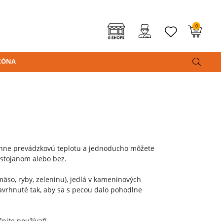
0
ZÓNA
ahne prevádzkovú teplotu a jednoducho môžete
o stojanom alebo bez.
mäso, ryby, zeleninu), jedlá v kameninových
avrhnuté tak, aby sa s pecou dalo pohodlne
nite používať!