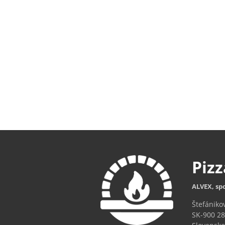
Piz
ALVEX, spo
Štefániko
SK-900 28