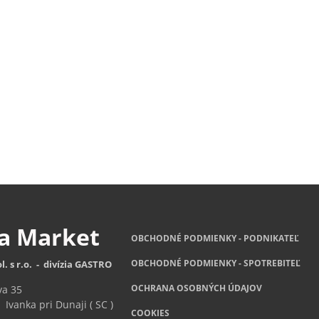
za
Market
OBCHODNÉ PODMIENKY - PODNIKATEĽ
OBCHODNÉ
PODMIENKY - SPOTREBITEĽ
l. s r.o. - divízia GASTRO
OCHRANA OSOBNÝCH ÚDAJOV
va 35
Ivanka pri Dunaji ( SC )
COOKIES