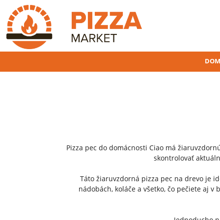
DOM
Pizza pec do domácnosti Ciao má žiaruvzdornú
skontrolovať aktuál
Táto žiaruvzdorná pizza pec na drevo je id
nádobách, koláče a všetko, čo pečiete aj v 
Jednoducho na