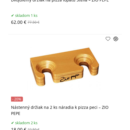
skladom 1 ks
62.00 €
77.50 €
- 20%
Nástenný držiak na 2 ks náradia k pizza peci – ZIO
PEPE
skladom 2 ks
18.00 €
22.50 €