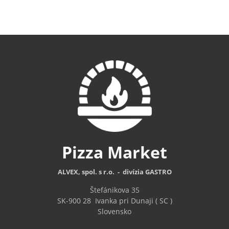
Pizza
Market
ALVEX, spol. s r.o. - divízia GASTRO
Štefánikova 35
SK-900 28
Ivanka pri Dunaji ( SC )
Slovensko