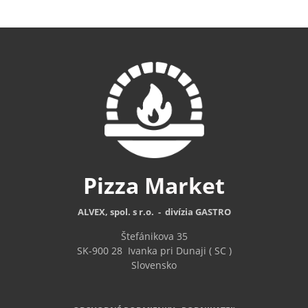
Pizza
Market
ALVEX, spol. s r.o. - divízia GASTRO
Štefánikova 35
SK-900 28
Ivanka pri Dunaji ( SC )
Slovensko