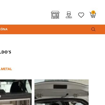
0
ZÓNA
ALDO'S
I.METAL