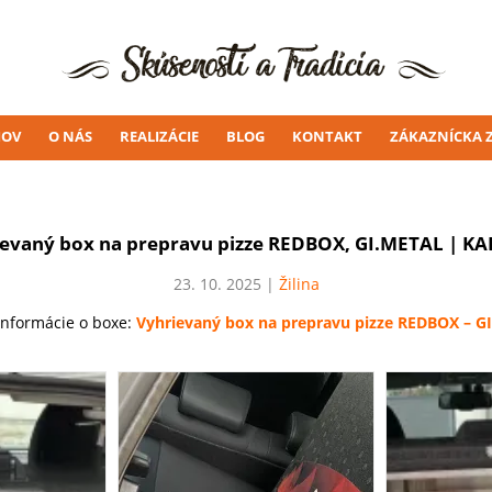
OV
O NÁS
REALIZÁCIE
BLOG
KONTAKT
ZÁKAZNÍCKA 
evaný box na prepravu pizze REDBOX, GI.METAL | K
23. 10. 2025 |
Žilina
 informácie o boxe:
Vyhrievaný box na prepravu pizze REDBOX – G