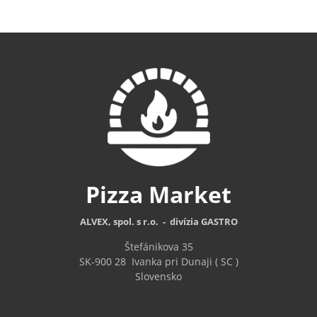
Pizza
Market
ALVEX, spol. s r.o. - divízia GASTRO
Štefánikova 35
SK-900 28
Ivanka pri Dunaji ( SC )
Slovensko