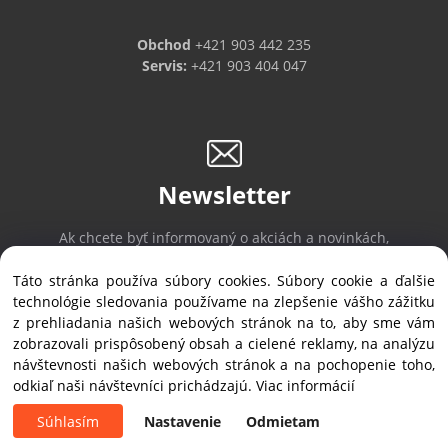
Obchod
+421 903 442 235
Servis:
+421 903 404 047
Newsletter
Ak chcete byť informovaný o akciách a novinkách,
prihláste sa na odber noviniek.
Táto stránka používa súbory cookies. Súbory cookie a ďalšie
technológie sledovania používame na zlepšenie vášho zážitku
z prehliadania našich webových stránok na to, aby sme vám
Prihlásiť sa
/
Odhlásiť sa
zobrazovali prispôsobený obsah a cielené reklamy, na analýzu
návštevnosti našich webových stránok a na pochopenie toho,
odkiaľ naši návštevníci prichádzajú.
Viac informácií
Copyright © 2019 ALVEX, spol.s r.o., All rights reserved | Štefánikova 35, SK-900
28 Ivanka pri Dunaji
Súhlasím
Nastavenie
Odmietam
Vytvorené systémom ClickEshop.sk