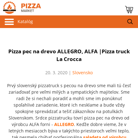
Katalóg
Pizza pec na drevo ALLEGRO, ALFA |Pizza truck
La Crocca
20. 3. 2020 |
Slovensko
Prvý slovenský pizzatruck s pecou na drevo sme mali tú česť
zariaďovať pre veľmi milých a sympatických majitelov. Sme
radi že si nechali poradiť a mohli sme im ponúknuť
spoľahlivé zariadenie, ktoré ich nesklame a bude vždy
spokojne sprevádzať a tešiť zákazníkov na potulkách
Slovenskom. Srdce pizzatrucku tovrí pizza pec na drevo od
výrobcu ALFA forni -
ALLEGRO
. Keďže dobre vieme, že v
letných mesiacoch býva v takýchto priestoroch veľmi teplo,
tak nesmela chýbať porfesionálna
saladeta od výrobcu