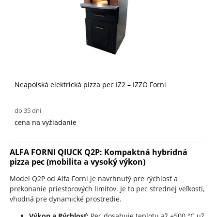
Neapolská elektrická pizza pec IZ2 – IZZO Forni
do 35 dní
cena na vyžiadanie
ALFA FORNI QIUCK Q2P: Kompaktná hybridná
pizza pec (mobilita a vysoký výkon)
Model Q2P od Alfa Forni je navrhnutý pre rýchlosť a
prekonanie priestorových limitov. Je to pec strednej veľkosti,
vhodná pre dynamické prostredie.
Výkon a Rýchlosť:
Pec dosahuje teplotu až +500 °C už