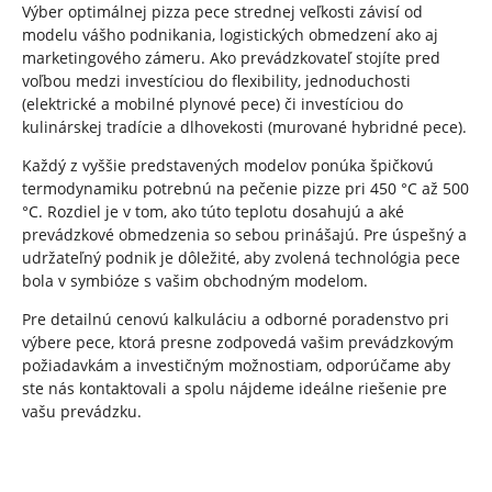
Výber optimálnej pizza pece strednej veľkosti závisí od
modelu vášho podnikania, logistických obmedzení ako aj
marketingového zámeru. Ako prevádzkovateľ stojíte pred
voľbou medzi investíciou do flexibility, jednoduchosti
(elektrické a mobilné plynové pece) či investíciou do
kulinárskej tradície a dlhovekosti (murované hybridné pece).
Každý z vyššie predstavených modelov ponúka špičkovú
termodynamiku potrebnú na pečenie pizze pri 450 °C až 500
°C. Rozdiel je v tom, ako túto teplotu dosahujú a aké
prevádzkové obmedzenia so sebou prinášajú. Pre úspešný a
udržateľný podnik je dôležité, aby zvolená technológia pece
bola v symbióze s vašim obchodným modelom.
Pre detailnú cenovú kalkuláciu a odborné poradenstvo pri
výbere pece, ktorá presne zodpovedá vašim prevádzkovým
požiadavkám a investičným možnostiam, odporúčame aby
ste nás kontaktovali a spolu nájdeme ideálne riešenie pre
vašu prevádzku.