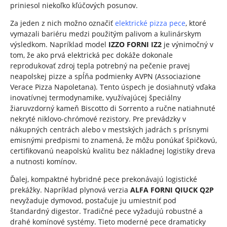
priniesol niekoľko kľúčových posunov.
Za jeden z nich možno označiť
elektrické pizza pece
, ktoré
vymazali bariéru medzi použitým palivom a kulinárskym
výsledkom. Napríklad model
IZZO FORNI IZ2
je výnimočný v
tom, že ako prvá elektrická pec dokáže dokonale
reprodukovať zdroj tepla potrebný na pečenie pravej
neapolskej pizze a spĺňa podmienky AVPN (Associazione
Verace Pizza Napoletana). Tento úspech je dosiahnutý vďaka
inovatívnej termodynamike, využívajúcej špeciálny
žiaruvzdorný kameň Biscotto di Sorrento a ručne natiahnuté
nekryté niklovo-chrómové rezistory. Pre prevádzky v
nákupných centrách alebo v mestských jadrách s prísnymi
emisnými predpismi to znamená, že môžu ponúkať špičkovú,
certifikovanú neapolskú kvalitu bez nákladnej logistiky dreva
a nutnosti komínov.
Ďalej, kompaktné hybridné pece prekonávajú logistické
prekážky. Napríklad plynová verzia
ALFA FORNI QIUCK Q2P
nevyžaduje dymovod, postačuje ju umiestniť pod
štandardný digestor. Tradičné pece vyžadujú robustné a
drahé komínové systémy. Tieto moderné pece dramaticky