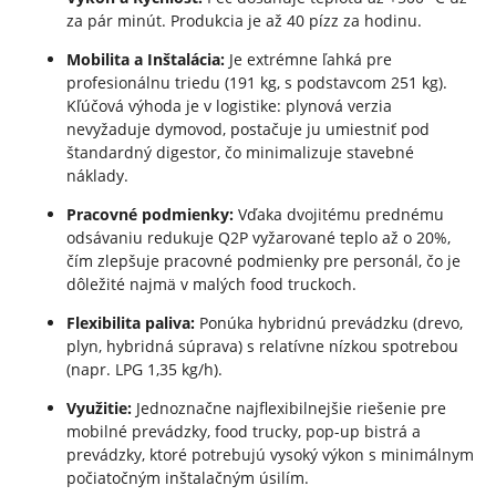
za pár minút. Produkcia je až 40 pízz za hodinu.
Mobilita a Inštalácia:
Je extrémne ľahká pre
profesionálnu triedu (191 kg, s podstavcom 251 kg).
Kľúčová výhoda je v logistike: plynová verzia
nevyžaduje dymovod, postačuje ju umiestniť pod
štandardný digestor, čo minimalizuje stavebné
náklady.
Pracovné podmienky:
Vďaka dvojitému prednému
odsávaniu redukuje Q2P vyžarované teplo až o 20%,
čím zlepšuje pracovné podmienky pre personál, čo je
dôležité najmä v malých food truckoch.
Flexibilita paliva:
Ponúka hybridnú prevádzku (drevo,
plyn, hybridná súprava) s relatívne nízkou spotrebou
(napr. LPG 1,35 kg/h).
Využitie:
Jednoznačne najflexibilnejšie riešenie pre
mobilné prevádzky, food trucky, pop-up bistrá a
prevádzky, ktoré potrebujú vysoký výkon s minimálnym
počiatočným inštalačným úsilím.