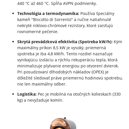
440 °C až 460 °C. Spĺňa AVPN podmienky.
Technológia a termodynamika:
Používa špeciálny
kameň "Biscotto di Sorrento" a ručne natiahnuté
nekryté niklovo-chrómové rezistory, ktoré zaisťujú
rovnomerné pečenie.
Skrytá prevádzková efektivita (Spotreba kW/h):
Kým
maximálny príkon 8,5 kW je vysoký, priemerná
spotreba je iba 4,8 kW/h. Tento rozdiel naznačuje
vynikajúcu izoláciu a rýchlu rekuperáciu tepla, ktorá
minimalizuje plytvanie energiou po otvorení dvierok.
Pri posudzovaní dlhodobých nákladov (OPEX) je
dôležité sledovať práve priemernú hodinovú spotrebu,
nie len maximálny odber.
Logistika:
Pec je mobilná na otočných kolieskach (330
kg) a nevyžaduje komín.