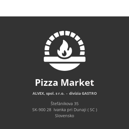
Pizza
Market
ALVEX, spol. s r.o. - divízia GASTRO
Štefánikova 35
SK-900 28
Ivanka pri Dunaji ( SC )
Slovensko