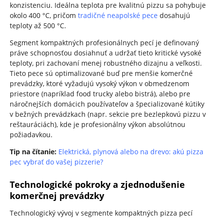
konzistenciu. Ideálna teplota pre kvalitnú pizzu sa pohybuje
okolo 400 °C, pričom
tradičné neapolské pece
dosahujú
teploty až 500 °C.
Segment kompaktných profesionálnych pecí je definovaný
práve schopnosťou dosiahnuť a udržať tieto kritické vysoké
teploty, pri zachovaní menej robustného dizajnu a veľkosti.
Tieto pece sú optimalizované buď pre menšie komerčné
prevádzky, ktoré vyžadujú vysoký výkon v obmedzenom
priestore (napríklad food trucky alebo bistrá), alebo pre
náročnejších domácich používateľov a špecializované kútiky
v bežných prevádzkach (napr. sekcie pre bezlepkovú pizzu v
reštauráciách), kde je profesionálny výkon absolútnou
požiadavkou.
Tip na čítanie:
Elektrická, plynová alebo na drevo: akú pizza
pec vybrať do vašej pizzerie?
Technologické pokroky a zjednodušenie
komerčnej prevádzky
Technologický vývoj v segmente kompaktných pizza pecí