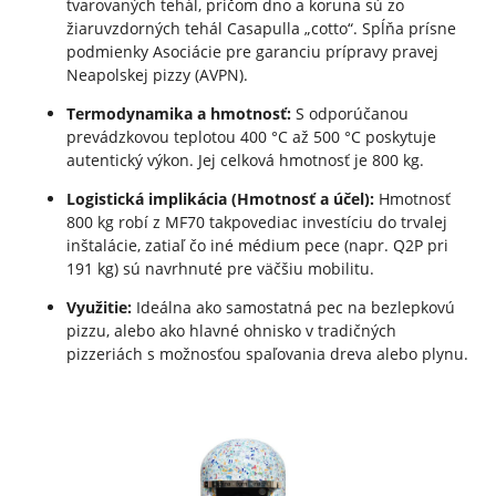
tvarovaných tehál, pričom dno a koruna sú zo
žiaruvzdorných tehál Casapulla „cotto“. Spĺňa prísne
podmienky Asociácie pre garanciu prípravy pravej
Neapolskej pizzy (AVPN).
Termodynamika a hmotnosť:
S odporúčanou
prevádzkovou teplotou 400 °C až 500 °C poskytuje
autentický výkon. Jej celková hmotnosť je 800 kg.
Logistická implikácia (Hmotnosť a účel):
Hmotnosť
800 kg robí z MF70 takpovediac investíciu do trvalej
inštalácie, zatiaľ čo iné médium pece (napr. Q2P pri
191 kg) sú navrhnuté pre väčšiu mobilitu.
Využitie:
Ideálna ako samostatná pec na bezlepkovú
pizzu, alebo ako hlavné ohnisko v tradičných
pizzeriách s možnosťou spaľovania dreva alebo plynu.