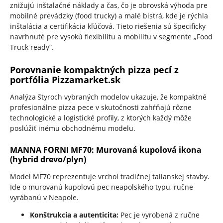
znižujú inštalačné náklady a čas, čo je obrovská výhoda pre
mobilné prevádzky (food trucky) a malé bistrá, kde je rýchla
inštalácia a certifikácia kľúčová. Tieto riešenia sú špecificky
navrhnuté pre vysokú flexibilitu a mobilitu v segmente „Food
Truck ready“.
Porovnanie kompaktných pizza pecí z
portfólia Pizzamarket.sk
Analýza štyroch vybraných modelov ukazuje, že kompaktné
profesionálne pizza pece v skutočnosti zahŕňajú rôzne
technologické a logistické profily, z ktorých každý môže
poslúžiť inému obchodnému modelu.
MANNA FORNI MF70: Murovaná kupolová ikona
(hybrid drevo/plyn)
Model MF70 reprezentuje vrchol tradičnej talianskej stavby.
Ide o murovanú kupolovú pec neapolského typu, ručne
vyrábanú v Neapole.
Konštrukcia a autenticita:
Pec je vyrobená z ručne