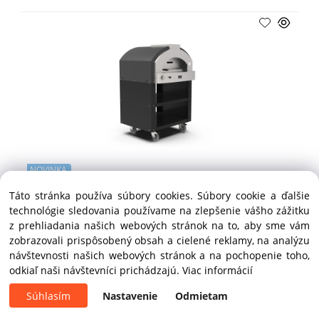
NOVINKA
Profesionálna pizza pec QIUCK Q2P – ALFA Forni
Táto stránka používa súbory cookies. Súbory cookie a ďalšie
technológie sledovania používame na zlepšenie vášho zážitku
z prehliadania našich webových stránok na to, aby sme vám
do 30 dní
zobrazovali prispôsobený obsah a cielené reklamy, na analýzu
cena na vyžiadanie
návštevnosti našich webových stránok a na pochopenie toho,
odkiaľ naši návštevníci prichádzajú.
Viac informácií
Súhlasím
Nastavenie
Odmietam