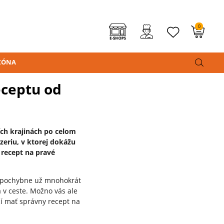
0
ZÓNA
eceptu od
ích krajinách po celom
zeriu, v ktorej dokážu
 recept na pravé
 nepochybne už mnohokrát
a v ceste. Možno vás ale
čí mať správny recept na