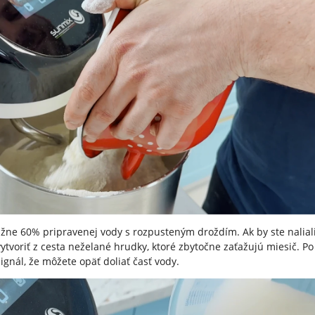
ližne 60% pripravenej vody s rozpusteným droždím. Ak by ste nalial
ytvoriť z cesta neželané hrudky, ktoré zbytočne zaťažujú miesič. Po 
gnál, že môžete opäť doliať časť vody.