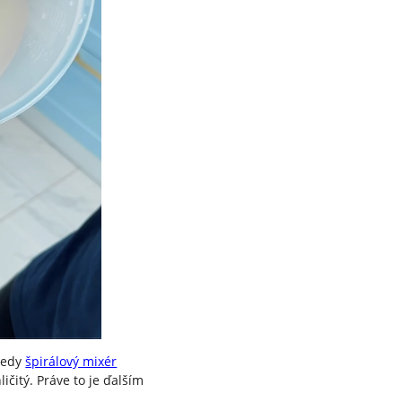
 kedy
špirálový mixér
ičitý. Práve to je ďalším