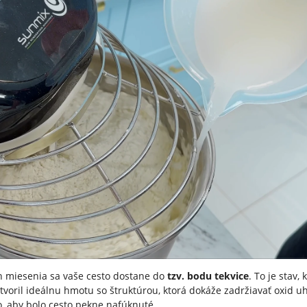
h miesenia sa vaše cesto dostane do
tzv. bodu tekvice
. To je stav,
tvoril ideálnu hmotu so štruktúrou, ktorá dokáže zadržiavať oxid uhl
o, aby bolo cesto pekne nafúknuté.