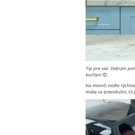
Tip pre vás: Dobrým po
kuchyni
.
😊
Na miesiči zvoľte rýchlo
múka sa prevzdušní, čo 