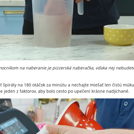
mocníkom na naberanie je pizzerská naberačka, vďaka nej nebudet
sť špirály na 180 otáčok za minútu a nechajte miešať len čistú múk
je jeden z faktorov, aby bolo cesto po upečení krásne nadýchané.