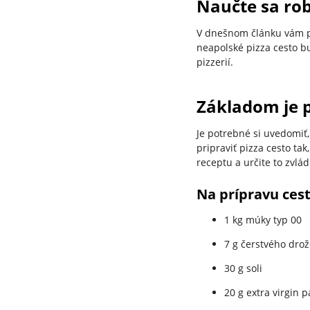
Naučte sa rob
V dnešnom článku vám pr
neapolské pizza cesto bu
pizzerií.
Základom je p
Je potrebné si uvedomiť, 
pripraviť pizza cesto ta
receptu a určite to zvlá
Na prípravu ces
1 kg múky typ 00
7 g čerstvého drož
30 g soli
20 g extra virgin 