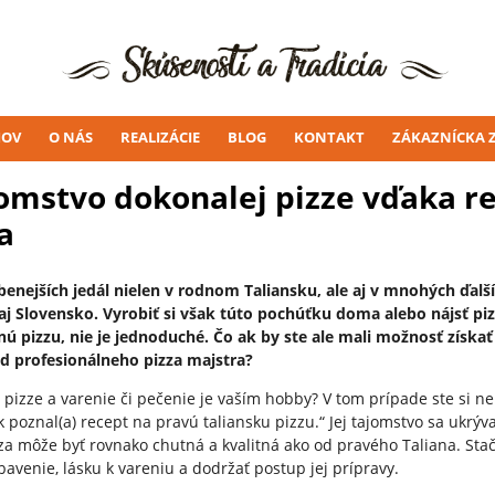
OV
O NÁS
REALIZÁCIE
BLOG
KONTAKT
ZÁKAZNÍCKA 
omstvo dokonalej pizze vďaka r
a
úbenejších jedál nielen v rodnom Taliansku, ale aj v mnohých ďalš
 aj Slovensko. Vyrobiť si však túto pochúťku doma alebo nájsť piz
nú pizzu, nie je jednoduché. Čo ak by ste ale mali možnosť získať
od profesionálneho pizza majstra?
v pizze a varenie či pečenie je vaším hobby? V tom prípade ste si
 poznal(a) recept na pravú taliansku pizzu.“ Jej tajomstvo sa ukrýv
za môže byť rovnako chutná a kvalitná ako od pravého Taliana. Sta
bavenie, lásku k vareniu a dodržať postup jej prípravy.