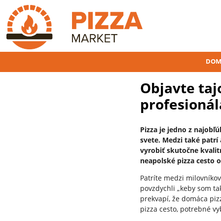
DOM
Objavte taj
profesionál
Pizza je jedno z najobľ
svete. Medzi také patrí
vyrobiť skutočne kvalit
neapolské pizza cesto 
Patríte medzi milovníko
povzdychli „keby som tak
prekvapí, že domáca piz
pizza cesto, potrebné vy