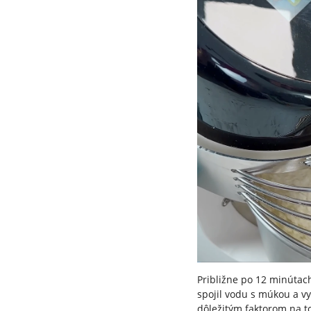
Približne po 12 minútac
spojil vodu s múkou a vy
dôležitým faktorom na t