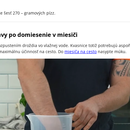
te šesť 270 – gramových pízz.
avy po domiesenie v miesiči
ozpustením droždia vo vlažnej vode. Kvasnice totiž potrebujú aspoň
k maximálnu účinnosť na cesto. Do
miesiča na cesto
nasypte múku.