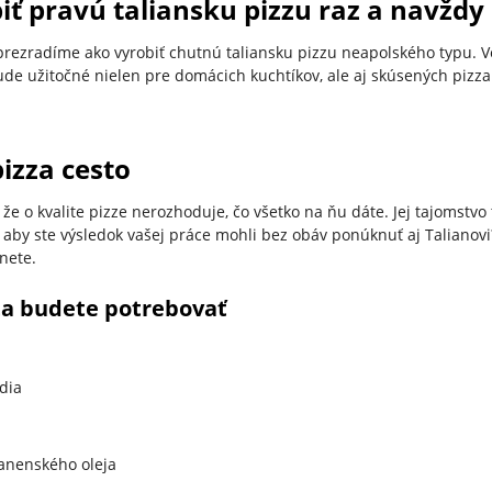
iť pravú taliansku pizzu raz a navždy
ezradíme ako vyrobiť chutnú taliansku pizzu neapolského typu. V
de užitočné nielen pre domácich kuchtíkov, ale aj skúsených pizza 
izza cesto
že o kvalite pizze nerozhoduje, čo všetko na ňu dáte. Jej tajomstvo 
k, aby ste výsledok vašej práce mohli bez obáv ponúknuť aj Talianov
dnete.
ta budete potrebovať
dia
panenského oleja