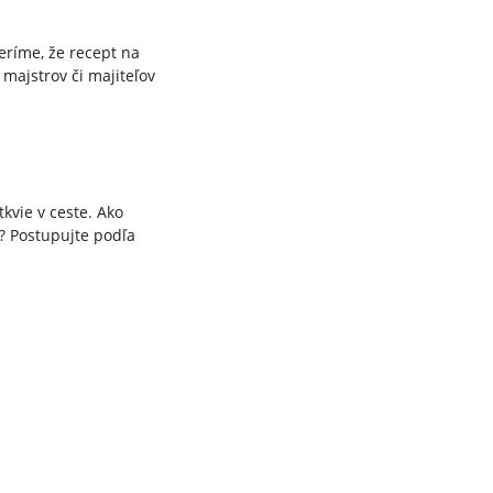
eríme, že recept na
majstrov či majiteľov
tkvie v ceste. Ako
i? Postupujte podľa