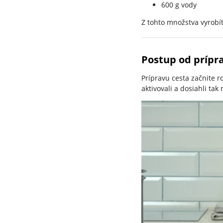
600 g vody
Z tohto množstva vyrobí
Postup od prípr
Prípravu cesta začnite r
aktivovali a dosiahli ta