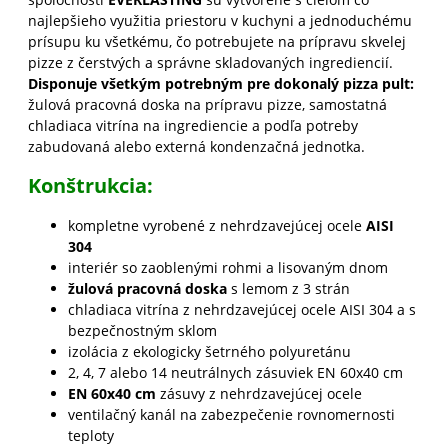
najlepšieho využitia priestoru v kuchyni a jednoduchému
prísupu ku všetkému, čo potrebujete na prípravu skvelej
pizze z čerstvých a správne skladovaných ingrediencií.
Disponuje všetkým potrebným pre dokonalý pizza pult:
žulová pracovná doska na prípravu pizze, samostatná
chladiaca vitrína na ingrediencie a podľa potreby
zabudovaná alebo externá kondenzačná jednotka.
Konštrukcia:
kompletne vyrobené z nehrdzavejúcej ocele
AISI
304
interiér so zaoblenými rohmi a lisovaným dnom
žulová pracovná doska
s lemom z 3 strán
chladiaca vitrína z nehrdzavejúcej ocele AISI 304 a s
bezpečnostným sklom
izolácia z ekologicky šetrného polyuretánu
2, 4, 7 alebo 14 neutrálnych zásuviek EN 60x40 cm
EN 60x40 cm
zásuvy z nehrdzavejúcej ocele
ventilačný kanál na zabezpečenie rovnomernosti
teploty