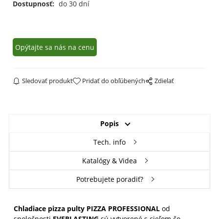
Dostupnosť:
do 30 dní
Opýtajte sa nás na cenu
Sledovať produkt
Pridať do obľúbených
Zdielať
Popis
Tech. info
Katalógy & Videa
Potrebujete poradiť?
Chladiace pizza pulty PIZZA PROFESSIONAL
od
spoločnosti
EVERLASTING
sú vytvorené s cieľom čo