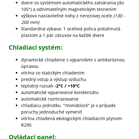
dvere so systémom automatického zatvárania (do
105°) a odnímateľným magnetickým tesnením
výškovo nastaviteľné nohy z nerezovej ocele
(130 -
200 mm)
štandardná výbava: 1 oceľová polica potiahnutá
plastom a 1 pár zásuvov na každé dvere
Chladiaci systém:
dynamické chladenie s výparníkmi s antikoróznou
úpravou
vitrína so statickým chladením
predný vstup a výstup vzduchu
teplotný rozsah
-2°C / +10°C
automatické vyparovanie kondenzátu
automatické rozmrazovanie
chladiacu jednotku "monoblock" je v prípade
poruchy jednoduché vymeniť
vitrína chladená ekologickým chladiacim plynom
R290
Ovládací panel: