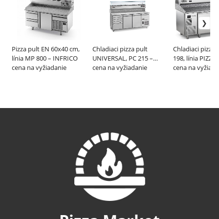
Pizza pult EN 60x40 cm,
Chladiaci pizza pult
Chladiaci pizza 
línia MP 800 – INFRICO
UNIVERSAL, PC 215 –
198, línia PIZZA
cena na vyžiadanie
GEMM
cena na vyžiadanie
PROFESSIONAL
cena na vyžiada
EVERLASTING