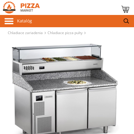
Katalóg
Chladiace zariadenia
Chladiace pizza pulty