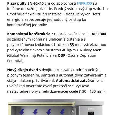
Pizza pulty EN 60x40 cm
od spoločnosti
INFRICO
sú
ideálne do každej pizzerie. Predný vstup a výstup vzduchu
umožňuje flexibilitu pri inštalácii, zlepšuje výkon, šetrí
energiu a zabezpečuje jednoduchý prístup ku
kondenzačnej jednotke.
Kompaktná konštrukcia
z nehrdzavejúcej ocele
AISI 304
so zaobleným rohmi na uľahčenie čistenia a s
polyuretánovou izoláciou s hrúbkou 55 mm, vstrekovanou
pod vysokým tlakom s hustotou 40 kg/m3. Nulový
GWP
(Global Warming Potencial) a
ODP
(Ozone Depletion
Potential).
Nový dizajn dverí
s dvojitou rukovätou, odnímateľným
plochým tesnením, pántami s automatickým zatváraním a
stálym tlakom pri zatváraní.
Automatické zatváranie
sa
uvoľní keď otvorenie dverí prekročí 95°. Výškovo
nastaviteľné nohy z nehrdzavejúcej ocele (130 - 180 mm).