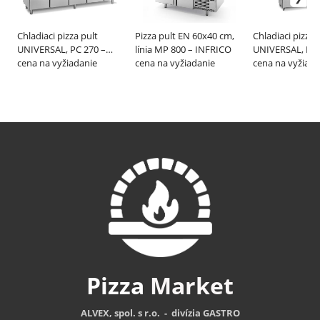
Chladiaci pizza pult
Pizza pult EN 60x40 cm,
Chladiaci pizza 
UNIVERSAL, PC 270 –
línia MP 800 – INFRICO
UNIVERSAL, PC 
GEMM
cena na vyžiadanie
cena na vyžiadanie
GEMM
cena na vyžiada
Pizza
Market
ALVEX, spol. s r.o. - divízia GASTRO