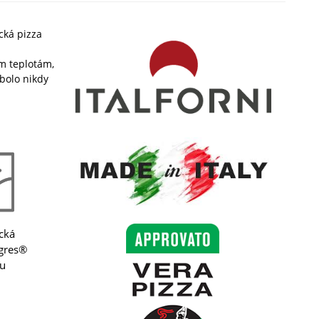
ická pizza
.
ým teplotám,
bolo nikdy
cká
rgres®
u