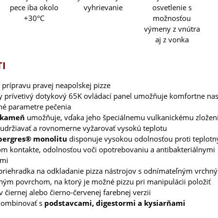
osvetlenie s
vyhrievanie
pece iba okolo
možnosťou
+30°C
výmeny z vnútra
aj z vonka
I
 prípravu pravej neapolskej pizze
ky prívetivý dotykový 65K ovládací panel umožňuje komfortne nas
é parametre pečenia
 kameň
umožňuje, vďaka jeho špeciálnemu vulkanickému zložen
udržiavať a rovnomerne vyžarovať vysokú teplotu
Ipergres® monolitu
disponuje vysokou odolnosťou proti teplo
om kontakte, odolnosťou voči opotrebovaniu a antibakteriálnymi
ami
 priehradka na odkladanie pizza nástrojov s odnímateľným vrchn
ným povrchom, na ktorý je možné pizzu pri manipulácii položiť
 čiernej alebo čierno-červenej farebnej verzii
kombinovať s
podstavcami, digestormi a kysiarňami