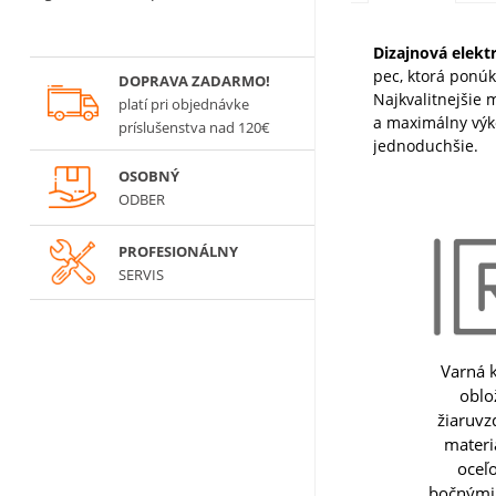
Dizajnová elek
pec, ktorá ponúk
DOPRAVA ZADARMO!
Najkvalitnejšie 
platí
pri objednávke
a maximálny výk
príslušenstva nad 120€
jednoduchšie.
OSOBNÝ
ODBER
PROFESIONÁLNY
SERVIS
Varná 
oblo
žiaruv
materi
oceľ
bočnými