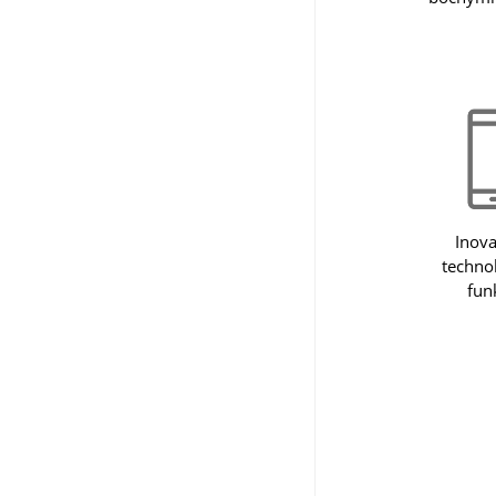
Inova
techno
fun