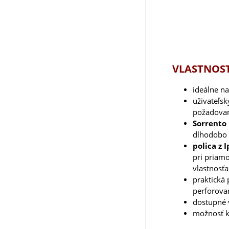
VLASTNOST
ideálne na
uživateľs
požadovan
Sorrento
dlhodobo 
polica z 
pri priam
vlastnosť
praktická
perforova
dostupné v
možnosť 