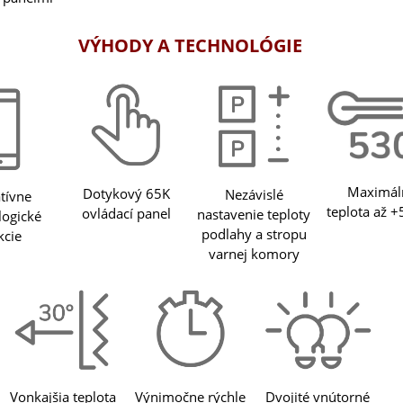
VÝHODY A TECHNOLÓGIE
Maximál
Dotykový 65K
Nezávislé
tívne
teplota až 
ovládací panel
nastavenie teploty
logické
podlahy a stropu
kcie
varnej komory
Dvojité vnútorné
Výnimočne rýchle
Vonkajšia teplota