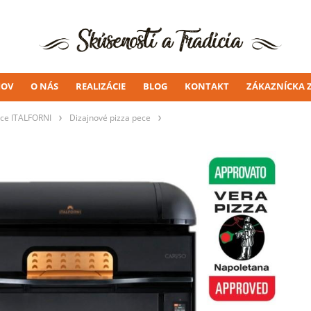
OV
O NÁS
REALIZÁCIE
BLOG
KONTAKT
ZÁKAZNÍCKA 
ece ITALFORNI
Dizajnové pizza pece