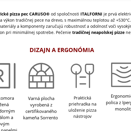
trické pizza pec CARUSO®
od spoločnosti
ITALFORNI
je prvá elektr
a výkon tradičnej pece na drevo, s maximálnou teplotou až +530°C
materiály a komponenty zaručujú robustnosť a odolnosť voči vysok
on pri minimálnej spotrebe. Pečenie
tradičnej neapolskej pizze
ne
DIZAJN A ERGONÓMIA
Ergonomi
komora
Praktická
Varná plocha
polica z Ipe
priehradka na
žená
vyrobená z
monolit
uloženie pizza
zdorným
certifikovaného
nástrojov
álom a
kameňa Sorrento
ovým
 panelmi