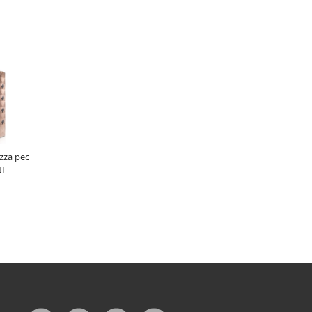
izza pec
I