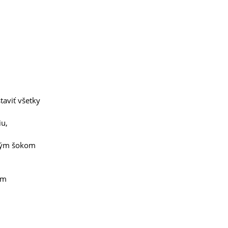
taviť všetky
iu,
tným šokom
ým