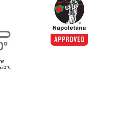
na
+530°C