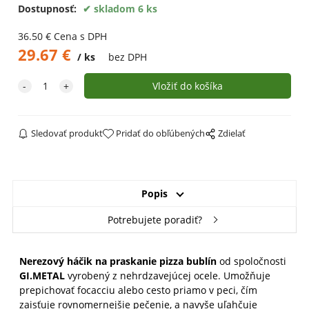
Dostupnosť:
skladom 6 ks
36.50
€
Cena s DPH
29.67
€
ks
bez DPH
Sledovať produkt
Pridať do obľúbených
Zdielať
Popis
Potrebujete poradiť?
Nerezový háčik na praskanie pizza bublín
od spoločnosti
GI.METAL
vyrobený z nehrdzavejúcej ocele.
Umožňuje
prepichovať focacciu alebo cesto priamo v peci, čím
zaisťuje rovnomernejšie pečenie, a navyše uľahčuje