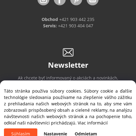
Obchod
+421 903 442 235
Servis:
+421 903 404 047
Newsletter
Ak chcete byť informovaný o akciách a novinkách,
prihláste sa na odber noviniek.
Táto stránka používa súbory cookies. Súbory cookie a ďalšie
technológie sledovania používame na zlepšenie vášho zážitku
z prehliadania našich webových stránok na to, aby sme vám
Prihlásiť sa
/
Odhlásiť sa
zobrazovali prispôsobený obsah a cielené reklamy, na analýzu
návštevnosti našich webových stránok a na pochopenie toho,
odkiaľ naši návštevníci prichádzajú.
Viac informácií
Copyright © 2019 ALVEX, spol.s r.o., All rights reserved | Štefánikova 35, SK-900
28 Ivanka pri Dunaji
Súhlasím
Nastavenie
Odmietam