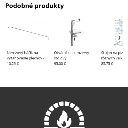
Podobné produkty
Nerezový háčik na
Otvárač na konzervy
Stojan na pizza 
vytahovanie plechov /
stolový
rôznych veľkost
praskanie pizza bublín –
10.25 €
95.00 €
GI.METAL
85.75 €
GI.METAL