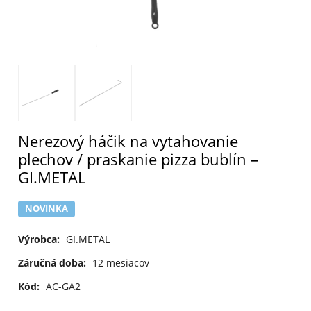
Nerezový háčik na vytahovanie
plechov / praskanie pizza bublín –
GI.METAL
NOVINKA
Výrobca:
GI.METAL
Záručná doba:
12 mesiacov
Kód:
AC-GA2