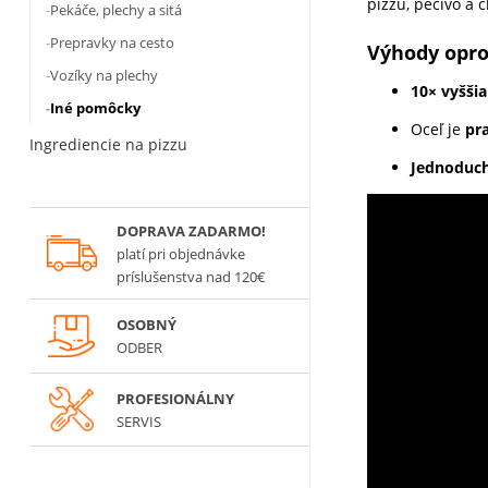
pizzu, pečivo a c
Pekáče, plechy a sitá
Prepravky na cesto
Výhody opr
Vozíky na plechy
10× vyššia
Iné pomôcky
Oceľ je
pr
Ingrediencie na pizzu
Jednoduch
DOPRAVA ZADARMO!
platí
pri objednávke
príslušenstva nad 120€
OSOBNÝ
ODBER
PROFESIONÁLNY
SERVIS