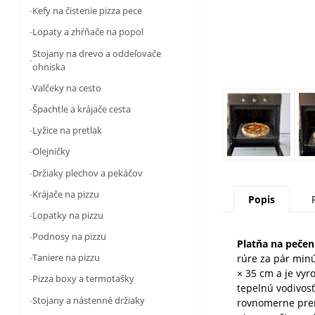
Kefy na čistenie pizza pece
Lopaty a zhŕňače na popol
Stojany na drevo a oddeľovače
ohniska
Valčeky na cesto
Špachtle a krájače cesta
Lyžice na pretlak
Olejničky
Držiaky plechov a pekáčov
Krájače na pizzu
Popis
Lopatky na pizzu
Podnosy na pizzu
Platňa na pečen
Taniere na pizzu
rúre za pár min
× 35 cm a je vyr
Pizza boxy a termotašky
tepelnú vodivosť
Stojany a nástenné držiaky
rovnomerne pren