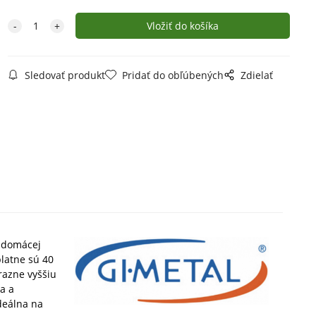
Sledovať produkt
Pridať do obľúbených
Zdielať
 domácej
latne sú 40
razne vyššiu
a a
deálna na