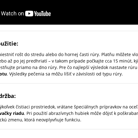
užitie:
tniť rošt do stredu alebo do hornej časti rúry. Platňu môžete vlo
ebo až po jej predhriatí – v takom prípade počkajte cca 15 minút, k
tňujte priamo na dno rúry. Pre čo najlepší výsledok nastavte rúru
otu
. Výsledky pečenia sa môžu líšiť v závislosti od typu rúry.
držba:
koľvek čistiaci prostriedok, vrátane špeciálnych prípravkov na oceľ.
ačky riadu
. Pri použití abrazívnych hubiek môže dôjsť k poškrab
tickú zmenu, ktorá neovplyvňuje funkciu.