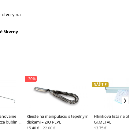
e otvory na
é škvrny
- 30%
NÁŠ TIP
tahovanie
Kliešte na manipuláciu s tepelnými
Hliníková lišta na obje
zza bublín –
diskami – ZIO PEPE
GI.METAL
15.40 €
22.00 €
13.75 €