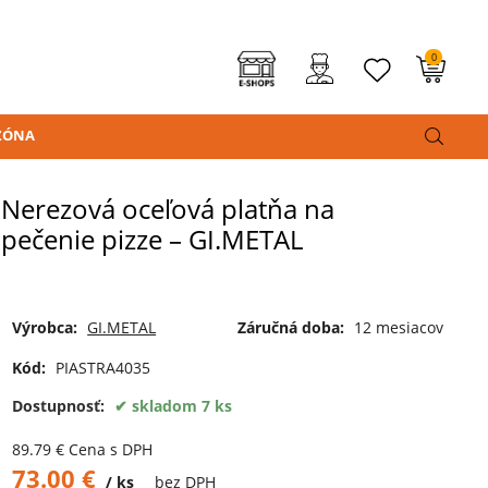
0
ZÓNA
Nerezová oceľová platňa na
pečenie pizze – GI.METAL
Výrobca:
GI.METAL
Záručná doba:
12 mesiacov
Kód:
PIASTRA4035
Dostupnosť:
skladom 7 ks
89.79
€
Cena s DPH
73.00
€
ks
bez DPH