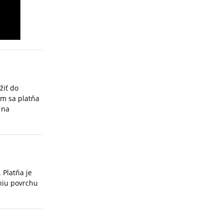
žiť do
ým sa platňa
 na
 Platňa je
aniu povrchu