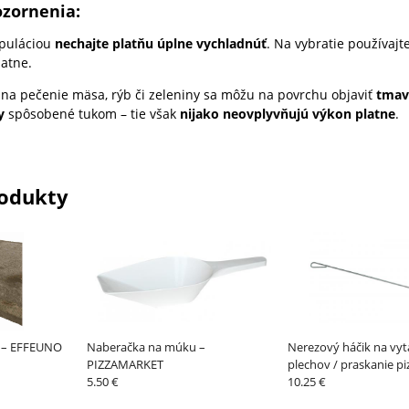
ozornenia:
puláciou
nechajte platňu úplne vychladnúť
. Na vybratie používajt
atne.
í na pečenie mäsa, rýb či zeleniny sa môžu na povrchu objaviť
tmav
y
spôsobené tukom – tie však
nijako neovplyvňujú výkon platne
.
odukty
 – EFFEUNO
Naberačka na múku –
Nerezový háčik na vy
PIZZAMARKET
plechov / praskanie pi
5.50 €
GI.METAL
10.25 €