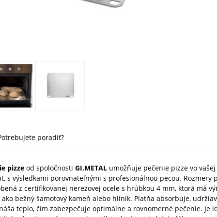
Potrebujete poradiť?
ie pizze
od spoločnosti
GI.METAL
umožňuje pečenie pizze vo vašej
út, s výsledkami porovnateľnými s profesionálnou pecou.
Rozmery p
obená z certifikovanej nerezovej ocele s hrúbkou 4 mm, ktorá má vý
 ako bežný šamotový kameň alebo hliník. Platňa absorbuje, udržiav
áša teplo, čím zabezpečuje optimálne a rovnomerné pečenie. Je i