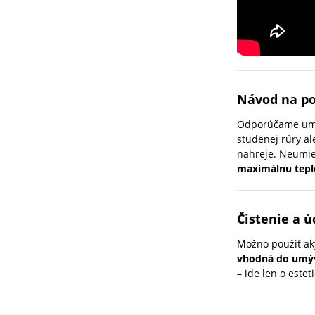
Návod na po
Odporúčame umies
studenej rúry al
nahreje. Neumies
maximálnu tepl
Čistenie a ú
Možno použiť aký
vhodná do umýv
– ide len o este