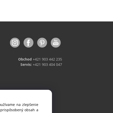
Obchod
+421 903 442 235
Servis:
+421 903 404 047
používame na zlepšenie
viniek.
i prispôsobený obsah a