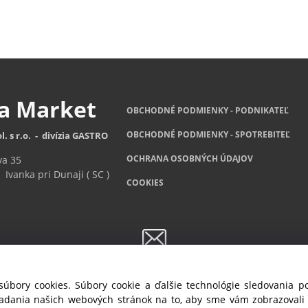
za
Market
OBCHODNÉ PODMIENKY - PODNIKATEĽ
OBCHODNÉ
PODMIENKY - SPOTREBITEĽ
l. s r.o. - divízia GASTRO
OCHRANA OSOBNÝCH ÚDAJOV
va 35
Ivanka pri Dunaji ( SC )
COOKIES
Newsletter
súbory cookies. Súbory cookie a ďalšie technológie sledovania 
ete byť informovaný o akciách a novinkách, prihláste sa na odber no
iadania našich webových stránok na to, aby sme vám zobrazoval