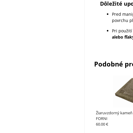
Dôležité up
Pred mani
povrchu pl
Pri použit
alebo fľak
Podobné pr
Žiaruvzdorný kameň
FORNI
60.00 €