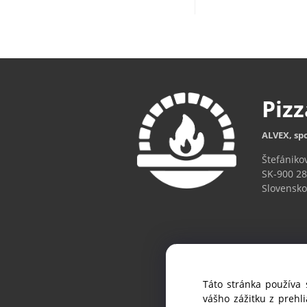
Piz
ALVEX, spo
Štefániko
SK-900 28
Slovensko
Táto stránka používa 
Ak chc
vášho zážitku z prehl