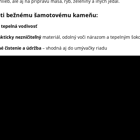
hlieb, ale aj na prípravu mäsa, rýb, zeleniny a iných jedál.
oti bežnému šamotovému kameňu:
 tepelná vodivosť
akticky nezničiteľný
materiál, odolný voči nárazom a tepelným šo
é čistenie a údržba
– vhodná aj do umývačky riadu