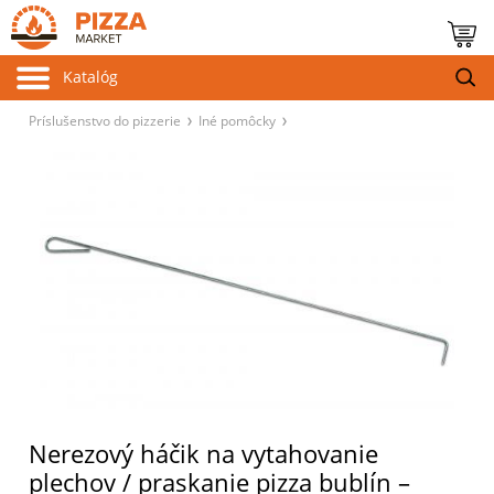
Katalóg
Príslušenstvo do pizzerie
Iné pomôcky
Nerezový háčik na vytahovanie
plechov / praskanie pizza bublín –