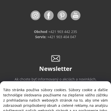
Obchod
+421 903 442 235
Servis:
+421 903 404 047
Newsletter
Ak chcete byť informovaný o akciách a novinkách,
prihláste sa na odber noviniek.
Táto stránka používa súbory cookies. Súbory cookie a ďalšie
technológie sledovania používame na zlepšenie vášho zážitku
z prehliadania našich webových stránok na to, aby sme vám
Prihlásiť sa
/
Odhlásiť sa
zobrazovali prispôsobený obsah a cielené reklamy, na analýzu
návštevnosti našich webových stránok a na pochopenie toho,