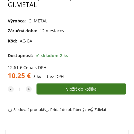
GI.METAL
Výrobca:
GI.METAL
Záručná doba:
12 mesiacov
Kód:
AC-GA
Dostupnosť:
skladom 2 ks
12.61
€
Cena s DPH
10.25
€
ks
bez DPH
Sledovať produkt
Pridať do obľúbených
Zdielať