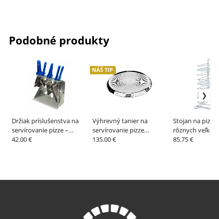
Podobné produkty
NÁŠ TIP
Držiak príslušenstva na
Výhrevný tanier na
Stojan na pizza 
servírovanie pizze –
servírovanie pizze
rôznych veľkost
GI.METAL
42.00 €
Girasole – ZIO PEPE
135.00 €
GI.METAL
85.75 €