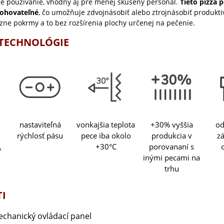
é používanie, vhodný aj pre menej skúsený personál.
Tieto pizza 
ohovateľné
, čo umožňuje zdvojnásobiť alebo ztrojnásobiť produktiv
zne pokrmy a to bez rozšírenia plochy určenej na pečenie.
 TECHNOLÓGIE
nastaviteľná
vonkajšia teplota
+30% vyššia
od
rýchlosť pásu
pece iba okolo
produkcia v
z
+30°C
porovananí s
o
inými pecami na
trhu
I
echanický ovládací panel