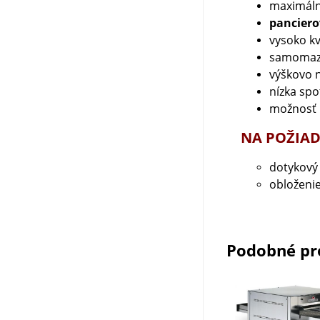
maximáln
panciero
vysoko kv
samomaza
výškovo n
nízka sp
možnosť 
NA POŽIAD
dotykový 
obloženi
Podobné pr