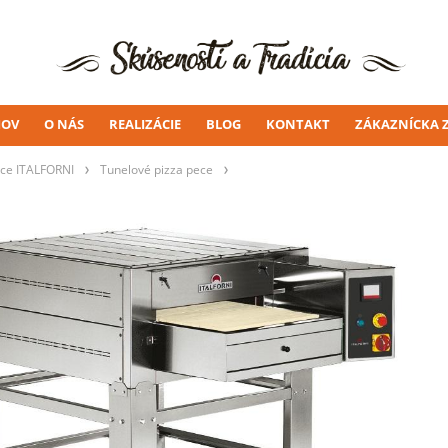
OV
O NÁS
REALIZÁCIE
BLOG
KONTAKT
ZÁKAZNÍCKA 
ece ITALFORNI
Tunelové pizza pece