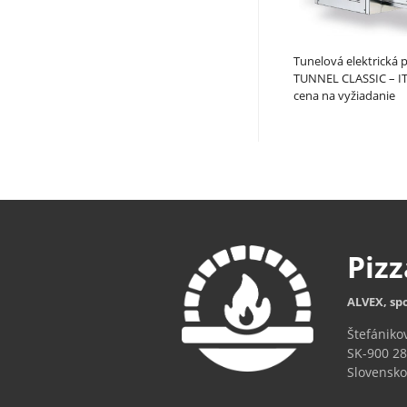
Tunelová elektrická pi
TUNNEL CLASSIC – I
cena na vyžiadanie
Piz
ALVEX, spo
Štefániko
SK-900 28
Slovensko