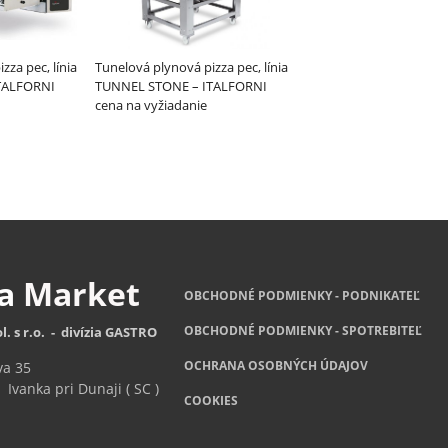
zza pec, línia
Tunelová plynová pizza pec, línia
TALFORNI
TUNNEL STONE – ITALFORNI
cena na vyžiadanie
za
Market
OBCHODNÉ PODMIENKY - PODNIKATEĽ
OBCHODNÉ
PODMIENKY - SPOTREBITEĽ
l. s r.o. - divízia GASTRO
OCHRANA OSOBNÝCH ÚDAJOV
va 35
Ivanka pri Dunaji ( SC )
COOKIES