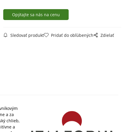
Opýtajte sa nás na cenu
Sledovať produkt
Pridať do obľúbených
Zdielať
vníkovým
ne a za
ký chlieb,
itívne a