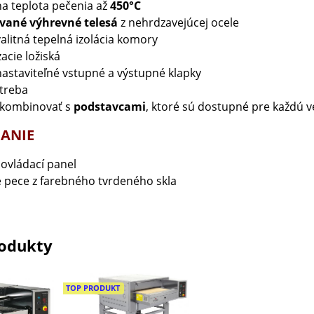
a teplota pečenia až
450°C
vané výhrevné telesá
z nehrdzavejúcej ocele
alitná tepelná izolácia komory
cie ložiská
astaviteľné vstupné a výstupné klapky
otreba
kombinovať s
podstavcami
, ktoré sú dostupné pre každú v
ANIE
ovládací panel
e pece z farebného tvrdeného skla
odukty
TOP PRODUKT