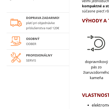
veľmi jednoduch
kompaktné a st
súčasne piecť rô
DOPRAVA ZADARMO!
VÝHODY A
platí
pri objednávke
príslušenstva nad 120€
OSOBNÝ
ODBER
PROFESIONÁLNY
SERVIS
dopravníkový
pás zo
žiaruvzdornéh
kameňa
VLASTNOST
elektrom