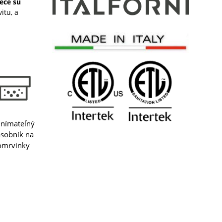
pece sú
itu, a
nímateľný
ásobník na
omrvinky