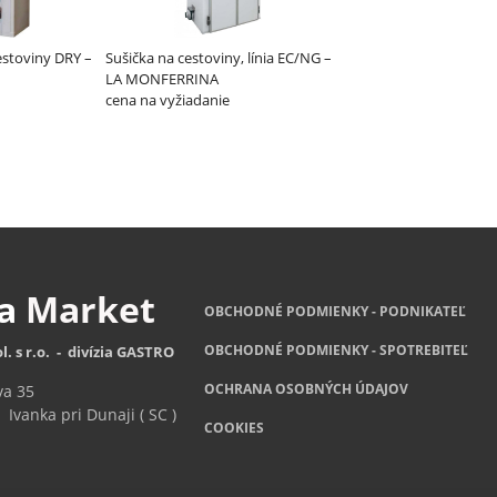
estoviny DRY –
Sušička na cestoviny, línia EC/NG –
LA MONFERRINA
cena na vyžiadanie
za
Market
OBCHODNÉ PODMIENKY - PODNIKATEĽ
OBCHODNÉ
PODMIENKY - SPOTREBITEĽ
l. s r.o. - divízia GASTRO
OCHRANA OSOBNÝCH ÚDAJOV
va 35
Ivanka pri Dunaji ( SC )
COOKIES