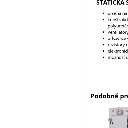
STATICKÁ 
určená na
konštrukc
polyuretán
ventiláto
odsávače 
rezistory
elektronic
možnosť u
Podobné pr