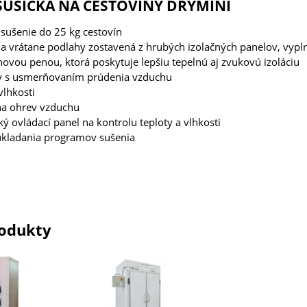
SUŠIČKA NA CESTOVINY DRYMINI
 sušenie do 25 kg cestovín
ia vrátane podlahy zostavená z hrubých izolačných panelov, vyp
ovou penou, ktorá poskytuje lepšiu tepelnú aj zvukovú izoláciu
ry s usmerňovaním prúdenia vzduchu
vlhkosti
 na ohrev vzduchu
ký ovládací panel na kontrolu teploty a vlhkosti
kladania programov sušenia
odukty