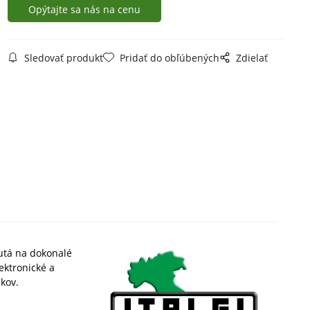
Opýtajte sa nás na cenu
Sledovať produkt
Pridať do obľúbených
Zdielať
utá na dokonalé
ektronické a
kov.