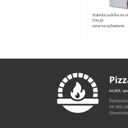
Statická sušička na c
ITALGI
cena na vyžiadanie
Piz
ALVEX, spo
Štefániko
SK-900 28
Slovensko