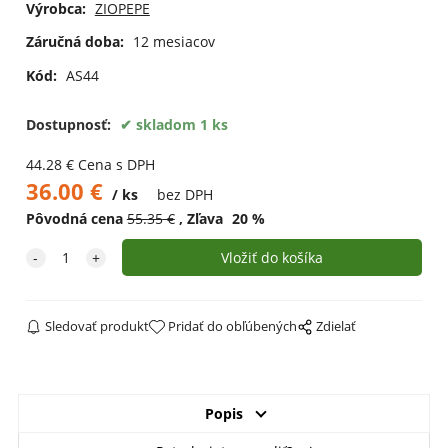
Výrobca:
ZIOPEPE
Záručná doba:
12 mesiacov
Kód:
AS44
Dostupnosť:
skladom 1 ks
44.28
€
Cena s DPH
36.00
€
ks
bez DPH
Pôvodná cena
55.35
€
Zľava
20
%
Sledovať produkt
Pridať do obľúbených
Zdielať
Popis