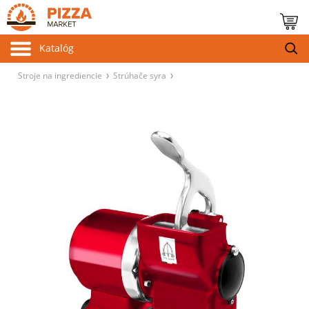
Katalóg
Stroje na ingrediencie
Strúhače syra