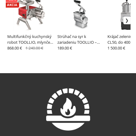
AKCIA
Multifunkčný kuchynský
Strúhač na syr k
Krájač zeleniny 
robot TOOLLIO, mlynček
zariadeniu TOOLLIO –
CL50, do 400 po
na mäso + strúhač syra –
868.00 €
1 240.00 €
TRE SPADE
189.00 €
– ROBOTCOUP
1 500.00 €
TRE SPADE