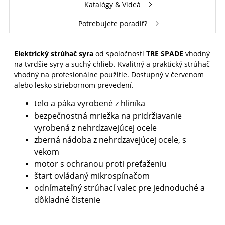
Katalógy & Videá
Potrebujete poradiť?
Elektrický strúhač syra
od spoločnosti
TRE SPADE
vhodný
na tvrdšie syry a suchý chlieb. Kvalitný a praktický strúhač
vhodný na profesionálne použitie. Dostupný v červenom
alebo lesko striebornom prevedení.
telo a páka vyrobené z hliníka
bezpečnostná mriežka na pridržiavanie
vyrobená z nehrdzavejúcej ocele
zberná nádoba z nehrdzavejúcej ocele, s
vekom
motor s ochranou proti preťaženiu
štart ovládaný mikrospínačom
odnímateľný strúhací valec pre jednoduché a
dôkladné čistenie