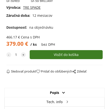
GF-50/RED
GF-50/ BRILLIANT
Výrobca:
TRE SPADE
Záručná doba:
12 mesiacov
Dostupnosť:
na objednávku
466.17
€
Cena s DPH
379.00
€
ks
bez DPH
Sledovať produkt
Pridať do obľúbených
Zdielať
Popis
Tech. info