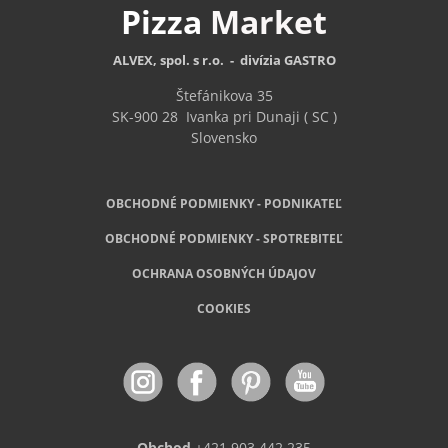
Pizza
Market
ALVEX, spol. s r.o. - divízia GASTRO
Štefánikova 35
SK-900 28
Ivanka pri Dunaji ( SC )
Slovensko
OBCHODNÉ PODMIENKY - PODNIKATEĽ
OBCHODNÉ
PODMIENKY - SPOTREBITEĽ
OCHRANA OSOBNÝCH ÚDAJOV
COOKIES
Obchod
+421 903 442 235