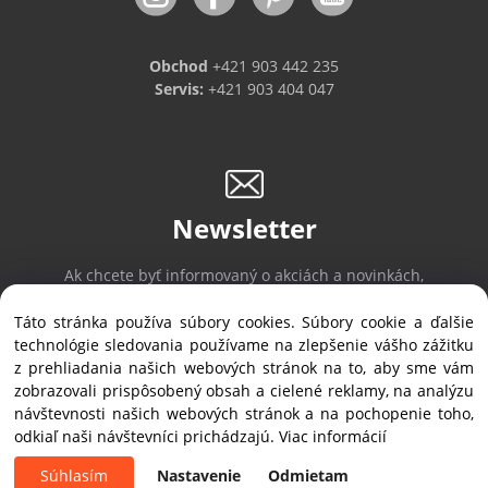
Obchod
+421 903 442 235
Servis:
+421 903 404 047
Newsletter
Ak chcete byť informovaný o akciách a novinkách,
prihláste sa na odber noviniek.
Táto stránka používa súbory cookies. Súbory cookie a ďalšie
technológie sledovania používame na zlepšenie vášho zážitku
z prehliadania našich webových stránok na to, aby sme vám
Prihlásiť sa
/
Odhlásiť sa
zobrazovali prispôsobený obsah a cielené reklamy, na analýzu
návštevnosti našich webových stránok a na pochopenie toho,
odkiaľ naši návštevníci prichádzajú.
Viac informácií
Copyright © 2019 ALVEX, spol.s r.o., All rights reserved | Štefánikova 35, SK-900
28 Ivanka pri Dunaji
Súhlasím
Nastavenie
Odmietam