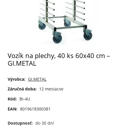
Vozík na plechy, 40 ks 60x40 cm –
GI.METAL
Výrobca:
GI.METAL
Záručná doba:
12 mesiacov
Kód:
BI-4U
EAN:
8019618300381
Dostupnosť:
do 30 dní