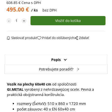
608.85
€
Cena s DPH
495.00
€
ks
bez DPH
Sledovať produkt
Pridať do obľúbených
Zdielať
Popis
Potrebujete poradiť?
Vozík na plechy 60x40 cm
od spoločnosti
GI.METAL
vyrobený z nehrdzavejúcej ocele. Pevná a
praktická obojstranná konštrukcia.
rozmery (ŠxHxV): 510 x 860 x 1720 mm
počet zásuvov: 40 x EN 60x40 cm