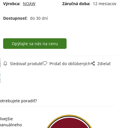
Výrobca:
NOAW
Záručná doba:
12 mesiacov
Dostupnosť:
do 30 dní
Opýtajte sa nás na cenu
Sledovať produkt
Pridať do obľúbených
Zdielať
otrebujete poradiť?
ivejšie
u manuálneho