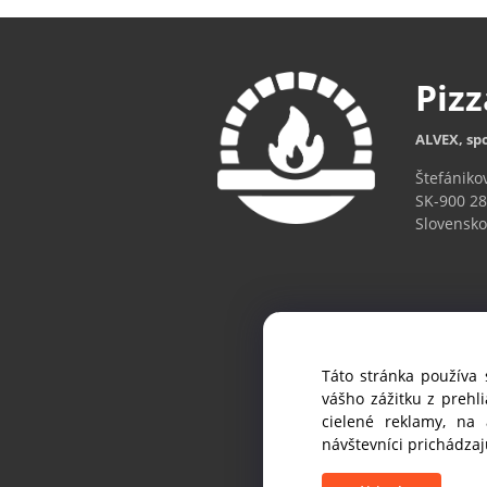
Piz
ALVEX, spo
Štefániko
SK-900 28
Slovensko
Táto stránka používa 
Ak chc
vášho zážitku z prehl
cielené reklamy, na
návštevníci prichádza