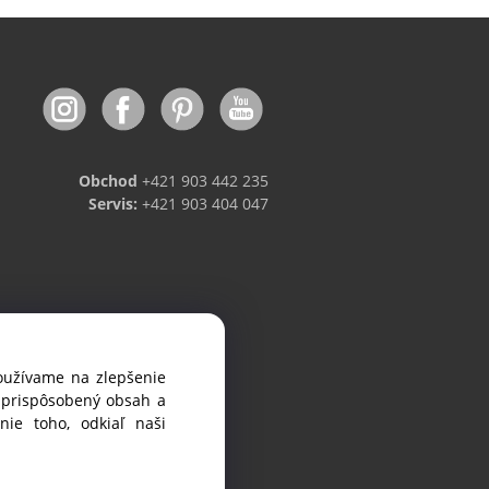
Obchod
+421 903 442 235
Servis:
+421 903 404 047
používame na zlepšenie
viniek.
i prispôsobený obsah a
ie toho, odkiaľ naši