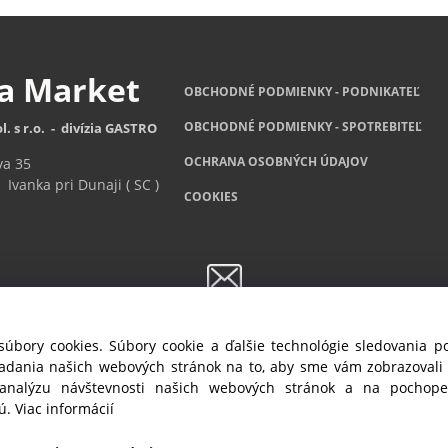
za
Market
OBCHODNÉ PODMIENKY - PODNIKATEĽ
OBCHODNÉ
PODMIENKY - SPOTREBITEĽ
l. s r.o. - divízia GASTRO
OCHRANA OSOBNÝCH ÚDAJOV
va 35
Ivanka pri Dunaji ( SC )
COOKIES
Newsletter
súbory cookies. Súbory cookie a ďalšie technológie sledovania 
ete byť informovaný o akciách a novinkách, prihláste sa na odber no
iadania našich webových stránok na to, aby sme vám zobrazoval
 analýzu návštevnosti našich webových stránok a na pochopen
Prihlásiť sa
/
Odhlásiť sa
jú.
Viac informácií