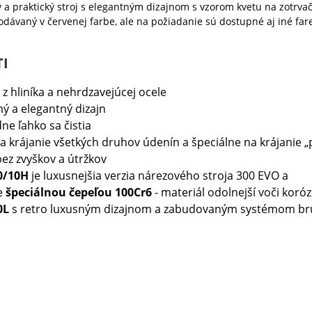
 a praktický stroj s elegantným dizajnom s vzorom kvetu na zotrva
dávaný v červenej farbe, ale na požiadanie sú dostupné aj iné fa
I
z hliníka a nehrdzavejúcej ocele
ý a elegantný dizajn
e ľahko sa čistia
 krájanie všetkých druhov údenín a špeciálne na krájanie „
bez zvyškov a útržkov
0/10H
je
luxusnejšia verzia nárezového stroja 300 EVO a
e
špeciálnou čepeľou 100Cr6
- materiál odolnejší voči korózi
0L
s retro luxusným dizajnom a zabudovaným systémom br