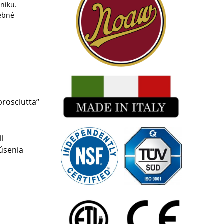
čníku.
rebné
prosciutta“
i
úsenia