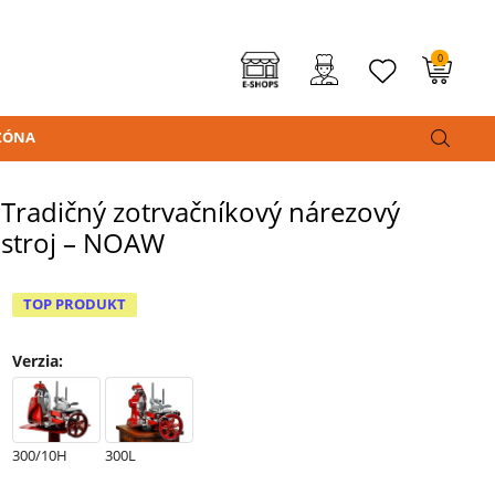
0
ZÓNA
Tradičný zotrvačníkový nárezový
stroj – NOAW
TOP PRODUKT
Verzia
:
300/10H
300L