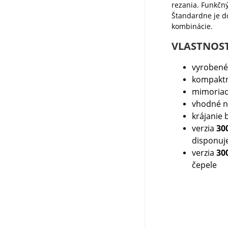
rezania. Funkčný
Štandardne je do
kombinácie.
VLASTNOST
vyrobené 
kompaktn
mimoriadn
vhodné na
krájanie 
verzia
30
disponuj
verzia
30
čepele