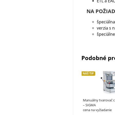
ETL a EAC
NA POŽIAD
špeciálna
verzia s 
špeciálne
Podobné pr
NÁŠ TIP
Manuálny tvarovač c
– SIGMA
cena na vyžiadanie