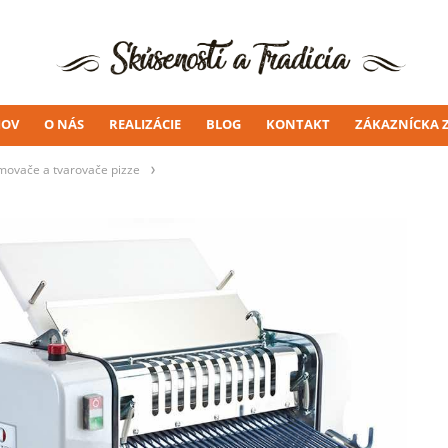
OV
O NÁS
REALIZÁCIE
BLOG
KONTAKT
ZÁKAZNÍCKA 
movače a tvarovače pizze