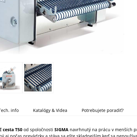
Tech. info
Katalógy & Videa
Potrebujete poradiť?
č cesta T50
od spoločnosti
SIGMA
navrhnutý na prácu v menších pr
ný aj počas prevádzky a stáva sa ešte skladnejším keď sa nepoužíva