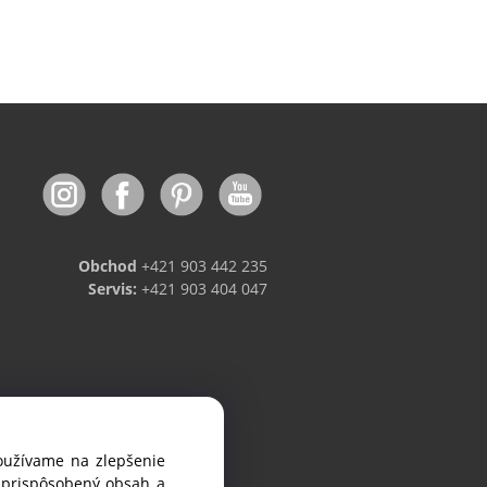
Obchod
+421 903 442 235
Servis:
+421 903 404 047
používame na zlepšenie
viniek.
i prispôsobený obsah a