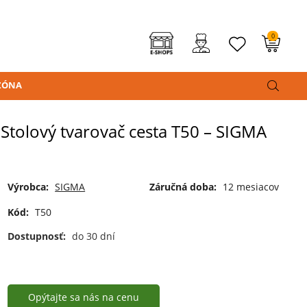
0
ZÓNA
Stolový tvarovač cesta T50 – SIGMA
Výrobca:
SIGMA
Záručná doba:
12 mesiacov
Kód:
T50
Dostupnosť:
do 30 dní
Opýtajte sa nás na cenu