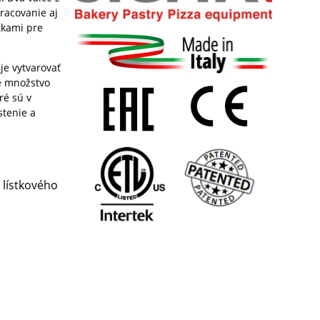
racovanie aj
tkami pre
je vytvarovať
ie množstvo
ré sú v
stenie a
 lístkového