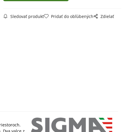
Sledovať produkt
Pridať do obľúbených
Zdielať
iestoroch.
. Dva valce z