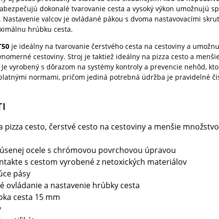
zabezpečujú dokonalé tvarovanie cesta a vysoký výkon umožnujú sp
n. Nastavenie valcov je ovládané pákou s dvoma nastavovacími skru
ximálnu hrúbku cesta.
T50
je ideálny na tvarovanie čerstvého cesta na cestoviny a umožnu
vnomerné cestoviny. Stroj je taktiež ideálny na pizza cesto a menš
. Je vyrobený s dôrazom na systémy kontroly a prevencie nehôd, kto
platnými normami, pričom jediná potrebná údržba je pravidelné či
I
a pizza cesto, čerstvé cesto na cestoviny a menšie množstvo
brúsenej ocele s chrómovou povrchovou úpravou
ontakte s cestom vyrobené z netoxických materiálov
úce pásy
é ovládanie a nastavenie hrúbky cesta
bka cesta 15 mm
y