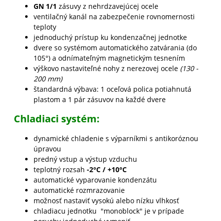
GN 1/1
zásuvy z nehrdzavejúcej ocele
ventilačný kanál na zabezpečenie rovnomernosti
teploty
jednoduchý prístup ku kondenzačnej jednotke
dvere so systémom automatického zatvárania (do
105°) a odnímateľným magnetickým tesnením
výškovo nastaviteľné nohy z nerezovej ocele
(130 -
200 mm)
štandardná výbava: 1 oceľová polica potiahnutá
plastom a 1 pár zásuvov na každé dvere
Chladiaci systém:
dynamické chladenie s výparníkmi s antikoróznou
úpravou
predný vstup a výstup vzduchu
teplotný rozsah
-2°C / +10°C
automatické vyparovanie kondenzátu
automatické rozmrazovanie
možnosť nastaviť vysokú alebo nízku vlhkosť
chladiacu jednotku "monoblock" je v prípade