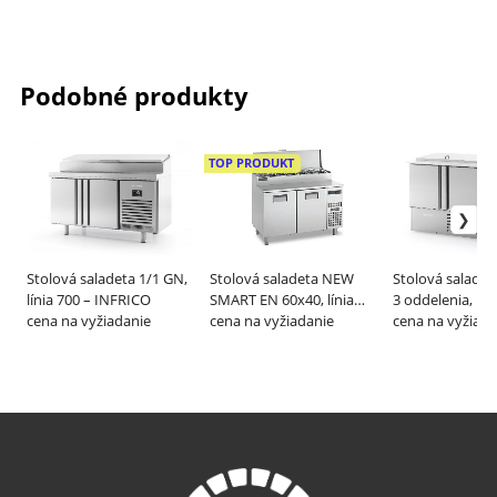
Podobné produkty
TOP PRODUKT
Stolová saladeta 1/1 GN,
Stolová saladeta NEW
Stolová saladet
línia 700 – INFRICO
SMART EN 60x40, línia
3 oddelenia, lín
cena na vyžiadanie
800 – GEMM
cena na vyžiadanie
INFRICO
cena na vyžiada