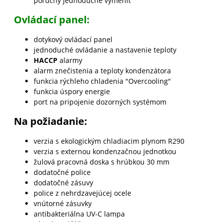
poruchy jednoduché vymeniť
Ovládací panel:
dotykový ovládací panel
jednoduché ovládanie a nastavenie teploty
HACCP
alarmy
alarm znečistenia a teploty kondenzátora
funkcia rýchleho chladenia "Overcooling"
funkcia úspory energie
port na pripojenie dozorných systémom
Na požiadanie:
verzia s ekologickým chladiacim plynom R290
verzia s externou kondenzačnou jednotkou
žulová pracovná doska s hrúbkou 30 mm
dodatočné police
dodatočné zásuvy
police z nehrdzavejúcej ocele
vnútorné zásuvky
antibakteriálna UV-C lampa