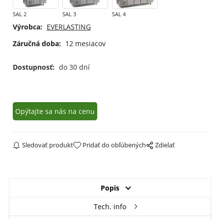
SAL 2
SAL 3
SAL 4
Výrobca:
EVERLASTING
Záručná doba:
12 mesiacov
Dostupnosť:
do 30 dní
Opýtajte sa nás na cenu
Sledovať produkt
Pridať do obľúbených
Zdielať
Popis
Tech. info