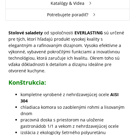
Katalógy & Videa
Potrebujete poradiť?
Stolové saladety
od spoločnosti
EVERLASTING
sú určené
pre tých, ktorí hľadajú produkt vysokej kvality s
elegantným a rafinovaným dizajnom. Vysoko efektívne a
výkonné, vybavené pokročilými funkciami a inovatívnou
technológiou, ktorá zaručuje ich kvalitu. Okrem toho sú
vďaka dôkladnosti k detailom a dizajnu ideálne pre
otvorené kuchyne.
Konštrukcia:
kompletne vyrobené z nehrdzavejúcej ocele
AISI
304
chladiaca komora so zaoblenými rohmi a lisovaným
dnom
pracovná doska s priestorom na uloženie
gastronádob 1/1 a vekom z nehrdzavejúcej ocele
izolácia z ekologicky šetrného polyuretánu