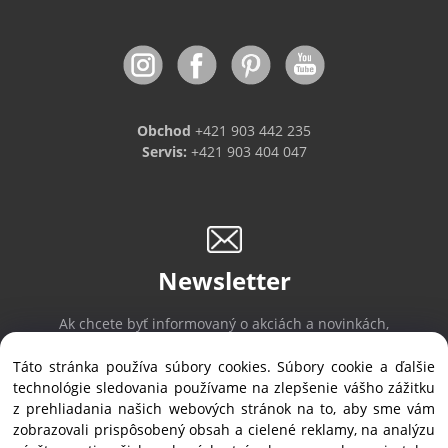
Obchod
+421 903 442 235
Servis:
+421 903 404 047
Newsletter
Ak chcete byť informovaný o akciách a novinkách,
prihláste sa na odber noviniek.
Táto stránka používa súbory cookies. Súbory cookie a ďalšie
technológie sledovania používame na zlepšenie vášho zážitku
z prehliadania našich webových stránok na to, aby sme vám
Prihlásiť sa
/
Odhlásiť sa
zobrazovali prispôsobený obsah a cielené reklamy, na analýzu