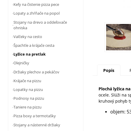
Kefy na čistenie pizza pece
Lopaty a zhŕňače na popol
Stojany na drevo a oddeľovače
ohniska
Valčeky na cesto
Špachtle a krájače cesta
Lyžice na pretlak
Olejničky
Popis
Držiaky plechov a pekáčov
Krájače na pizzu
Plochá lyžica n
Lopatky na pizzu
ocele. Slúži na 
Podnosy na pizzu
kruhový pohyb ty
Taniere na pizzu
objem: 5
Pizza boxy a termotašky
Stojany a nástenné držiaky