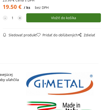
23.99
€
Cena s DPH
19.50
€
ks
bez DPH
Sledovať produkt
Pridať do obľúbených
Zdielať
avejúcej
aby uľahčila