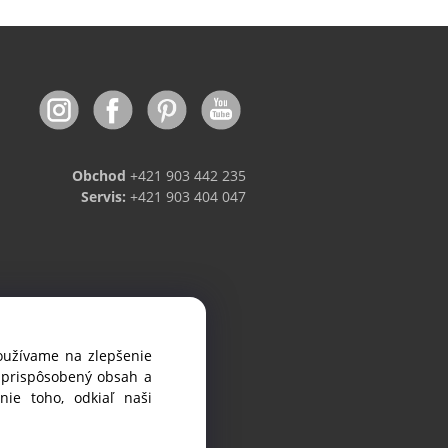
Obchod
+421 903 442 235
Servis:
+421 903 404 047
používame na zlepšenie
viniek.
i prispôsobený obsah a
ie toho, odkiaľ naši