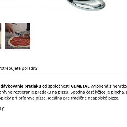
Potrebujete poradiť?
a dávkovanie pretlaku
od spoločnosti
GI.METAL
vyrobená z nehrdz
správne roztieranie pretlaku na pizzu. Spodná časť lyžice je plochá, 
pický pri príprave pizze. Ideálna pre tradičné neapolské pizze.
3 g