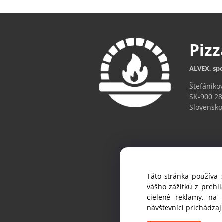
Piz
ALVEX, spo
Štefániko
SK-900 28
Slovensko
Táto stránka používa 
Ak chc
vášho zážitku z prehl
cielené reklamy, na
návštevníci prichádza