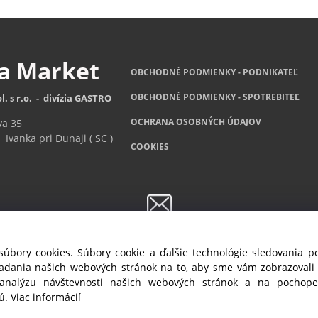
za
Market
OBCHODNÉ PODMIENKY - PODNIKATEĽ
OBCHODNÉ
PODMIENKY - SPOTREBITEĽ
l. s r.o. - divízia GASTRO
OCHRANA OSOBNÝCH ÚDAJOV
va 35
Ivanka pri Dunaji ( SC )
COOKIES
Newsletter
súbory cookies. Súbory cookie a ďalšie technológie sledovania 
ete byť informovaný o akciách a novinkách, prihláste sa na odber no
iadania našich webových stránok na to, aby sme vám zobrazoval
 analýzu návštevnosti našich webových stránok a na pochopen
Prihlásiť sa
/
Odhlásiť sa
jú.
Viac informácií