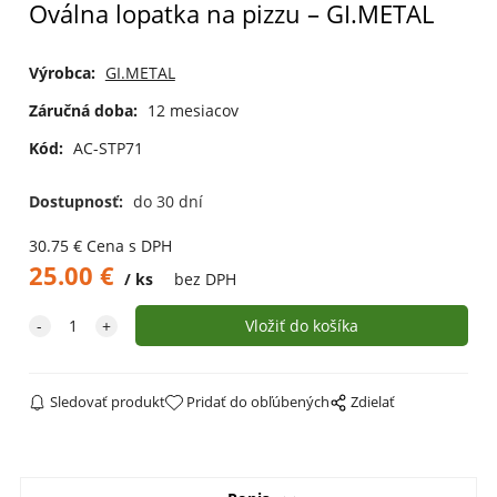
Oválna lopatka na pizzu – GI.METAL
Výrobca:
GI.METAL
Záručná doba:
12 mesiacov
Kód:
AC-STP71
Dostupnosť:
do 30 dní
30.75
€
Cena s DPH
25.00
€
ks
bez DPH
Sledovať produkt
Pridať do obľúbených
Zdielať