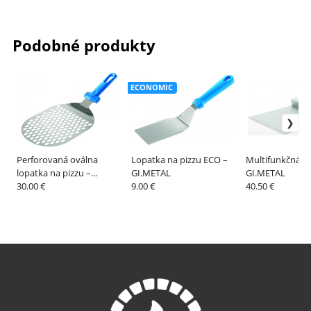
Podobné produkty
ECONOMIC
Perforovaná oválna
Lopatka na pizzu ECO –
Multifunkčná lo
lopatka na pizzu –
GI.METAL
GI.METAL
GI.METAL
30.00 €
9.00 €
40.50 €