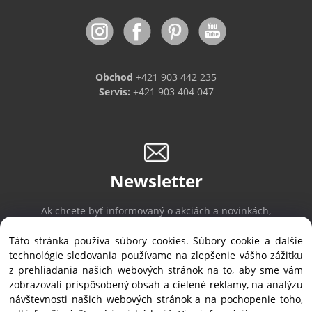
Obchod
+421 903 442 235
Servis:
+421 903 404 047
Newsletter
Ak chcete byť informovaný o akciách a novinkách,
prihláste sa na odber noviniek.
Táto stránka používa súbory cookies. Súbory cookie a ďalšie
technológie sledovania používame na zlepšenie vášho zážitku
z prehliadania našich webových stránok na to, aby sme vám
Prihlásiť sa
/
Odhlásiť sa
zobrazovali prispôsobený obsah a cielené reklamy, na analýzu
návštevnosti našich webových stránok a na pochopenie toho,