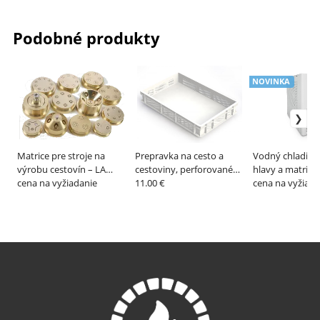
Podobné produkty
NOVINKA
Matrice pre stroje na
Prepravka na cesto a
Vodný chladič e
výrobu cestovín – LA
cestoviny, perforované
hlavy a matrice
MONFERRINA
cena na vyžiadanie
bočné steny,
11.00 €
MONFERRINA
cena na vyžiada
600x400x100 mm –
GENUS DEI