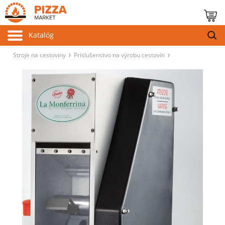
Katalóg
Stroje na cestoviny
Príslušenstvo na výrobu cestovín