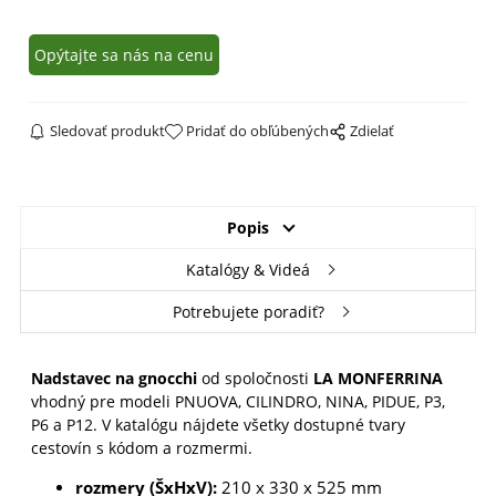
Opýtajte sa nás na cenu
Sledovať produkt
Pridať do obľúbených
Zdielať
Popis
Katalógy & Videá
Potrebujete poradiť?
Nadstavec na gnocchi
od spoločnosti
LA MONFERRINA
vhodný pre modeli PNUOVA, CILINDRO, NINA, PIDUE, P3,
P6 a P12. V katalógu nájdete všetky dostupné tvary
cestovín s kódom a rozmermi.
rozmery (ŠxHxV):
210 x 330 x 525 mm