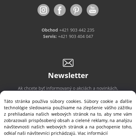
Obchod
+421 903 442 235
Servis:
+421 903 404 047
Newsletter
Ak chcete byť informovaný o akciách a novinkách,
prihláste sa na odber noviniek.
Táto stránka používa súbory cookies. Súbory cookie a ďalšie
technológie sledovania používame na zlepšenie vášho zážitku
z prehliadania našich webových stránok na to, aby sme vám
Prihlásiť sa
/
Odhlásiť sa
zobrazovali prispôsobený obsah a cielené reklamy, na analýzu
návštevnosti našich webových stránok a na pochopenie toho,
odkiaľ naši návštevníci prichádzajú.
Viac informácií