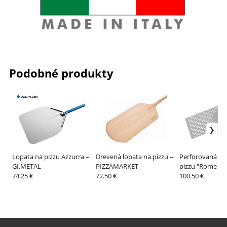
Podobné produkty
Lopata na pizzu Azzurra –
Drevená lopata na pizzu –
Perforovaná lo
GI.METAL
PIZZAMARKET
pizzu "Rome Sty
74.25 €
72.50 €
Azzurra – GI.M
100.50 €