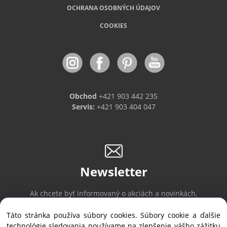
OCHRANA OSOBNÝCH ÚDAJOV
COOKIES
Obchod
+421 903 442 235
Servis:
+421 903 404 047
Newsletter
Ak chcete byť informovaný o akciách a novinkách,
prihláste sa na odber noviniek.
Táto stránka používa súbory cookies. Súbory cookie a ďalšie
technológie sledovania používame na zlepšenie vášho zážitku