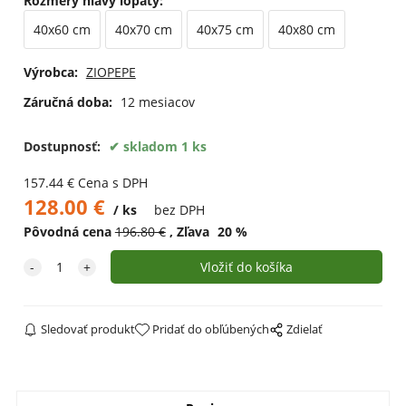
Rozmery hlavy lopaty
:
40x60 cm
40x70 cm
40x75 cm
40x80 cm
Výrobca:
ZIOPEPE
Záručná doba:
12 mesiacov
Dostupnosť:
skladom 1 ks
157.44
€
Cena s DPH
128.00
€
ks
bez DPH
Pôvodná cena
196.80
€
Zľava
20
%
Sledovať produkt
Pridať do obľúbených
Zdielať