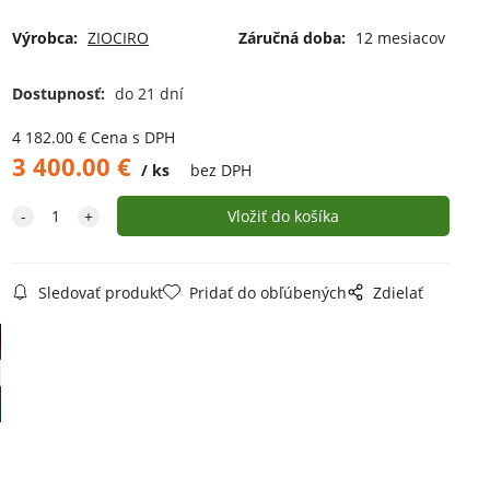
Výrobca:
ZIOCIRO
Záručná doba:
12 mesiacov
Dostupnosť:
do 21 dní
4 182.00
€
Cena s DPH
3 400.00
€
ks
bez DPH
Sledovať produkt
Pridať do obľúbených
Zdielať