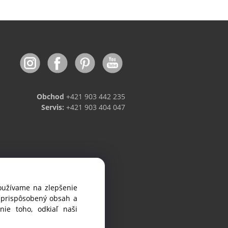
Obchod
+421 903 442 235
Servis:
+421 903 404 047
používame na zlepšenie
viniek.
i prispôsobený obsah a
ie toho, odkiaľ naši