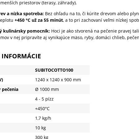
menších priestorov (terasy, záhrady).
ev a nízka spotreba:
Bez ohľadu na to, či kúrite drevom alebo ply
teplotu
+450 °C už za 55 minút
, a to pri zachovaní veľmi nízkej spot
ý kulinársky pomocník:
Hoci je ako stvorená na pečenie pravej tali
mov v nej pripravíte aj vynikajúce mäso, ryby, domáci chlieb, peče
 INFORMÁCIE
SUBITOCOTTO100
V)
1240 x 1240 x 900 mm
 pečenia
Ø 1000 mm
4 - 5 pízz
+450°C
1,7 kg/h
10 kg
300 kg