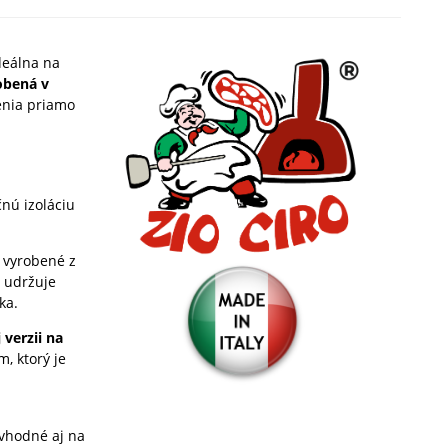
deálna na
obená v
čenia priamo
nú izoláciu
 vyrobené z
a udržuje
ka.
verzii na
, ktorý je
vhodné aj na