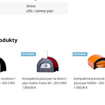
drevo
LPG / zemný plyn
odukty
NOVINKA
NOVINKA
 na drevo /
Kompaktná pizza pec na drevo /
Kompaktná prenosná 
 – ZIO CIRO
plyn Subito Cotto 60 – ZIO CIRO
pizza pec NANO – ZIO
1 850.00 €
1 050.00 €