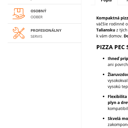
OSOBNÝ
ODBER
Kompaktná pizza
väčšie rodinné o
Taliansku
z tých
PROFESIONÁLNY
k vám domov.
Do
SERVIS
PIZZA PEC
Ihneď pri
ani povrch
Žiaruvzdo
vysokokval
vysokú tep
Flexibilita
plyn a dr
kompatibi
Skvelá mob
zakompono