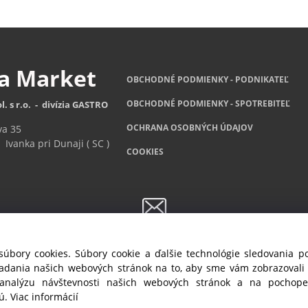
za
Market
OBCHODNÉ PODMIENKY - PODNIKATEĽ
OBCHODNÉ
PODMIENKY - SPOTREBITEĽ
l. s r.o. - divízia GASTRO
OCHRANA OSOBNÝCH ÚDAJOV
va 35
Ivanka pri Dunaji ( SC )
COOKIES
Newsletter
súbory cookies. Súbory cookie a ďalšie technológie sledovania 
ete byť informovaný o akciách a novinkách, prihláste sa na odber no
iadania našich webových stránok na to, aby sme vám zobrazoval
 analýzu návštevnosti našich webových stránok a na pochopen
Prihlásiť sa
/
Odhlásiť sa
jú.
Viac informácií