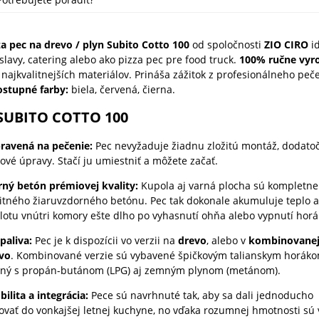
 pec na drevo / plyn Subito Cotto 100
od spoločnosti
ZIO CIRO
i
slavy, catering alebo ako pizza pec pre food truck.
100% ručne vyr
 najkvalitnejších materiálov. Prináša zážitok z profesionálneho pe
stupné farby:
biela, červená, čierna.
 SUBITO COTTO 100
pravená na pečenie:
Pec nevyžaduje žiadnu zložitú montáž, dodatoč
ové úpravy. Stačí ju umiestniť a môžete začať.
rný betón prémiovej kvality:
Kupola aj varná plocha sú kompletne
itného žiaruvzdorného betónu. Pec tak dokonale akumuluje teplo 
lotu vnútri komory ešte dlho po vyhasnutí ohňa alebo vypnutí horá
 paliva:
Pec je k dispozícii vo verzii na
drevo
, alebo v
kombinovanej 
evo
. Kombinované verzie sú vybavené špičkovým talianskym horákom
lný s propán-butánom (LPG) aj zemným plynom (metánom).
ilita a integrácia:
Pece sú navrhnuté tak, aby sa dali jednoducho
vať do vonkajšej letnej kuchyne, no vďaka rozumnej hmotnosti sú 