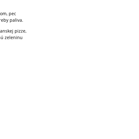
nom, pec
reby paliva.
anskej pizze,
nú zeleninu