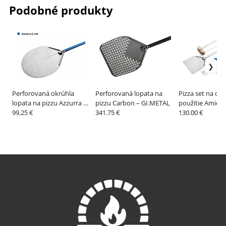
Podobné produkty
Perforovaná okrúhla
Perforovaná lopata na
Pizza set na d
lopata na pizzu Azzurra –
pizzu Carbon – GI.METAL
použitie Amica,
GI.METAL
99.25 €
341.75 €
náradia – GI.M
130.00 €