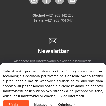
Obchod
+421 903 442 235
Servis:
+421 903 404 047
Newsletter
Ak chcete byť informovaný o akciách a novinkách,
prihláste sa na odber noviniek.
Táto stránka používa súbory cookies. Súbory cookie a ďalšie
technológie sledovania používame na zlepšenie vášho zážitku
z prehliadania našich webových stránok na to, aby sme vám
Prihlásiť sa
/
Odhlásiť sa
zobrazovali prispôsobený obsah a cielené reklamy, na analýzu
návštevnosti našich webových stránok a na pochopenie toho,
odkiaľ naši návštevníci prichádzajú.
Viac informácií
Copyright © 2019 ALVEX, spol.s r.o., All rights reserved | Štefánikova 35, SK-900
28 Ivanka pri Dunaji
Súhlasím
Nastavenie
Odmietam