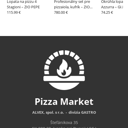
Lopata na pizzu 4
Profesionálny set pre
Okrúhla lopata 
Stagioni – ZIO PEPE
pizzaiola, kufrík – ZIO
Azzurra – GI.M
115.99 €
PEPE
780.00 €
74.25 €
Pizza
Market
ALVEX, spol. s r.o. - divízia GASTRO
Štefánikova 35