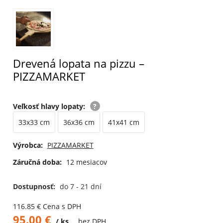
Drevená lopata na pizzu –
PIZZAMARKET
Veľkosť hlavy lopaty
:
33x33 cm
36x36 cm
41x41 cm
Výrobca:
PIZZAMARKET
Záručná doba:
12 mesiacov
Dostupnosť:
do 7 - 21 dní
116.85
€
Cena s DPH
95.00
€
ks
bez DPH