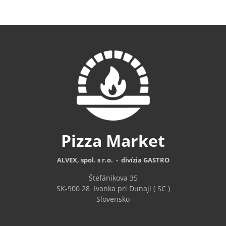
Pizza
Market
ALVEX, spol. s r.o. - divízia GASTRO
Štefánikova 35
SK-900 28
Ivanka pri Dunaji ( SC )
Slovensko