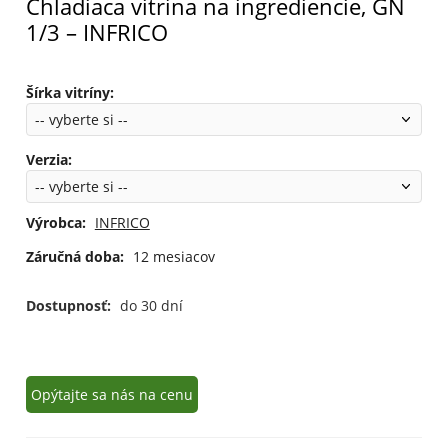
Chladiaca vitrína na ingrediencie, GN
1/3 – INFRICO
Šírka vitríny
:
Verzia
:
Výrobca:
INFRICO
Záručná doba:
12 mesiacov
Dostupnosť:
do 30 dní
Opýtajte sa nás na cenu