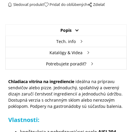
Sledovať produkt
Pridať do obľúbených
Zdielať
Popis
Tech. info
Katalógy & Videa
Potrebujete poradiť?
Chladiaca vitrína na ingrediencie
ideálna na prípravu
sendvičov alebo pizze. Jednoduchý, spoľahlivý a overený
dizajn zaručí čerstvosť ingrediencií a jednoduchú údržbu.
Dostupná verzia s ochranným sklom alebo nerezovým
poklopom. Podpery na gastronádoby sú súčasťou balenia.
Vlastnosti:
konštrukcia z nehrdzavejúcej ocele
AISI 304