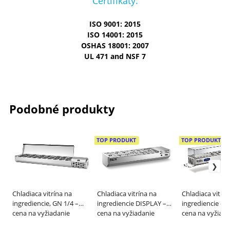
Certifikáty:
ISO 9001: 2015
ISO 14001: 2015
OSHAS 18001: 2007
UL 471 and NSF 7
Podobné produkty
TOP PRODUKT
TOP PRODUKT
Chladiaca vitrína na
Chladiaca vitrína na
Chladiaca vitrín
ingrediencie, GN 1/4 –
ingrediencie DISPLAY –
ingrediencie –
INFRICO
cena na vyžiadanie
GEMM
cena na vyžiadanie
EVERLASTING
cena na vyžiada