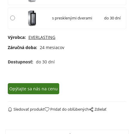
s presklenými dverami
do 30 dní
Výrobca:
EVERLASTING
Záručná doba:
24 mesiacov
Dostupnosť:
do 30 dní
Opýtajte sa nás na cenu
Sledovať produkt
Pridať do obľúbených
Zdielať