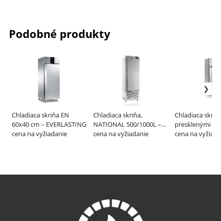
Podobné produkty
Chladiaca skriňa EN
Chladiaca skriňa,
Chladiaca skriň
60x40 cm – EVERLASTING
NATIONAL 500/1000L –
presklenými dv
cena na vyžiadanie
INFRICO
cena na vyžiadanie
línia SPACE PL
cena na vyžiada