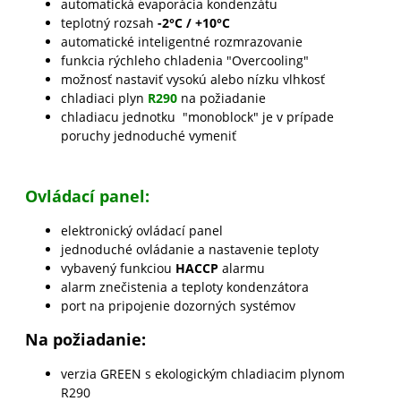
automatická evaporácia kondenzátu
teplotný rozsah
-2°C / +10°C
automatické inteligentné rozmrazovanie
funkcia rýchleho chladenia "Overcooling"
možnosť nastaviť vysokú alebo nízku vlhkosť
chladiaci plyn
R290
na požiadanie
chladiacu jednotku "monoblock" je v prípade
poruchy jednoduché vymeniť
Ovládací panel:
elektronický ovládací panel
jednoduché ovládanie a nastavenie teploty
vybavený funkciou
HACCP
alarmu
alarm znečistenia a teploty kondenzátora
port na pripojenie dozorných systémov
Na požiadanie:
verzia GREEN s ekologickým chladiacim plynom
R290