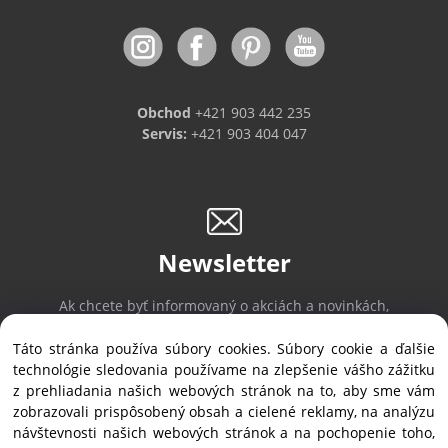
Obchod
+421 903 442 235
Servis:
+421 903 404 047
Newsletter
Ak chcete byť informovaný o akciách a novinkách,
prihláste sa na odber noviniek.
Táto stránka používa súbory cookies. Súbory cookie a ďalšie
technológie sledovania používame na zlepšenie vášho zážitku
z prehliadania našich webových stránok na to, aby sme vám
Prihlásiť sa
/
Odhlásiť sa
zobrazovali prispôsobený obsah a cielené reklamy, na analýzu
návštevnosti našich webových stránok a na pochopenie toho,