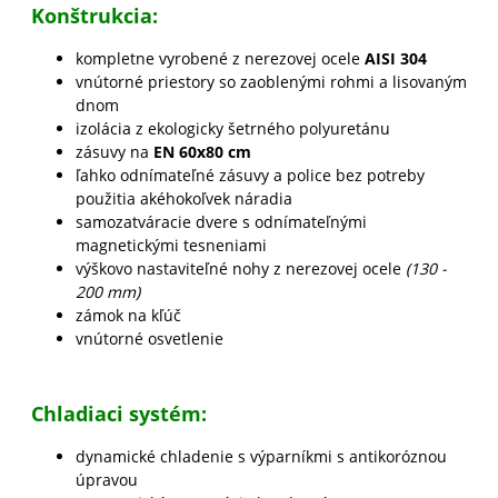
Konštrukcia:
kompletne vyrobené z nerezovej ocele
AISI 304
vnútorné priestory so zaoblenými rohmi a lisovaným
dnom
izolácia z ekologicky šetrného polyuretánu
zásuvy na
E
N 60x80 cm
ľahko odnímateľné zásuvy a police bez potreby
použitia akéhokoľvek náradia
samozatváracie dvere s odnímateľnými
magnetickými tesneniami
výškovo nastaviteľné nohy z nerezovej ocele
(130 -
200 mm)
zámok na kľúč
vnútorné osvetlenie
Chladiaci systém:
dynamické chladenie s výparníkmi s antikoróznou
úpravou