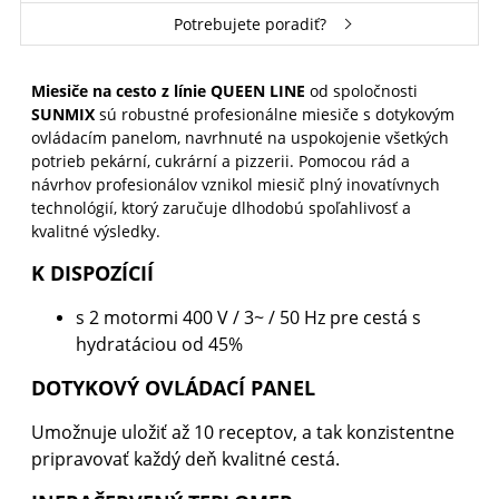
Potrebujete poradiť?
Miesiče na cesto z línie QUEEN LINE
od spoločnosti
SUNMIX
sú robustné profesionálne miesiče s dotykovým
ovládacím panelom, navrhnuté na uspokojenie všetkých
potrieb pekární, cukrární a pizzerii. Pomocou rád a
návrhov profesionálov vznikol miesič plný inovatívnych
technológií, ktorý zaručuje dlhodobú spoľahlivosť a
kvalitné výsledky.
K DISPOZÍCIÍ
s 2 motormi 400 V / 3~ / 50 Hz pre cestá s
hydratáciou od 45%
DOTYKOVÝ OVLÁDACÍ PANEL
Umožnuje uložiť až 10 receptov, a tak konzistentne
pripravovať každý deň kvalitné cestá.