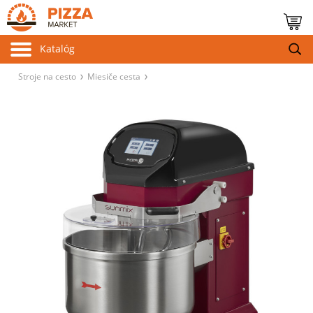
Katalóg
Stroje na cesto
Miesiče cesta