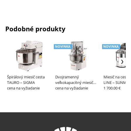
Podobné produkty
NOVINKA
NOVINKA
Špirálový miesič cesta
Dvojramenný
Miesič na cesto
TAURO – SIGMA
veľkokapacitný miesič
LINE – SUNMIX
cena na vyžiadanie
cesta – SIGMA
cena na vyžiadanie
1 700.00 €